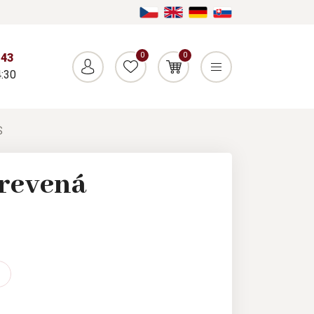
0
0
043
:30
S
revená