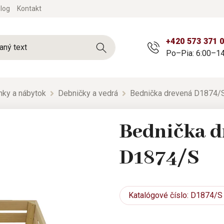
log
Kontakt
+420 573 371 
Po–Pia: 6:00–14
nky a nábytok
Debničky a vedrá
Bednička drevená D1874/
Bednička d
D1874/S
Katalógové
číslo: D1874/S