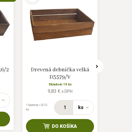
46/2
Drevená debnička velká
Drevená 
D3579/V
m
Skladom: 19 ks
9,83 €
s DPH
1 balenie = 0/12
ks
ks
DO KOŠÍKA