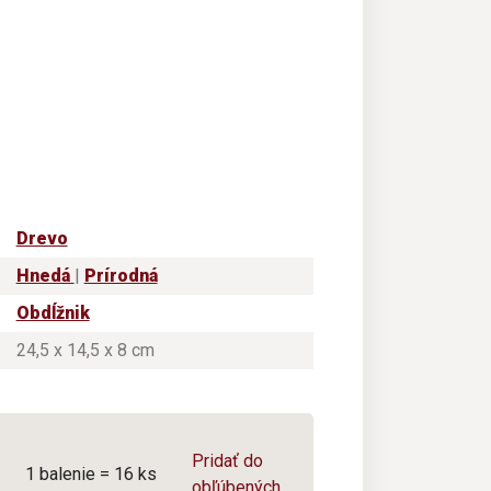
Drevo
Hnedá
|
Prírodná
Obdĺžnik
24,5 x 14,5 x 8 cm
Pridať do
1 balenie = 16 ks
obľúbených