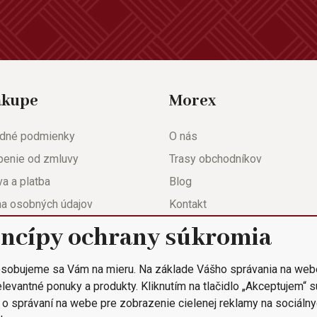
ákupe
Morex
dné podmienky
O nás
penie od zmluvy
Trasy obchodníkov
a a platba
Blog
na osobných údajov
Kontakt
eda
Nastavenie súkromia
incípy ochrany súkromia
ačný list
sobujeme sa Vám na mieru. Na základe Vášho správania na web
 objednávka
levantné ponuky a produkty. Kliknutím na tlačidlo „Akceptujem“ 
 o správaní na webe pre zobrazenie cielenej reklamy na sociálny