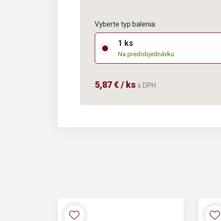
Vyberte typ balenia:
1 ks
Na predobjednávku
5,87 € / ks
s DPH