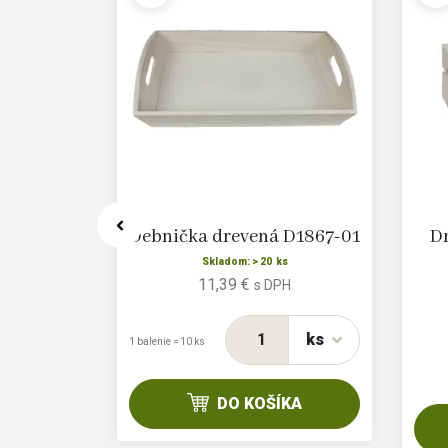
a 097082
Debnička drevená D1867-01
Dr
Skladom: > 20 ks
11,39 €
H
s DPH
ks
ks
1 balenie = 10 ks
KA
DO KOŠÍKA