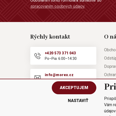
Odoslaním tohto formulára súhlasíte so
spracovaním osobných údajov
.
Rýchly kontakt
O n
Obcho
+420 573 371 043
Odstú
Po–Pia: 6:00–14:30
Doprav
Ochra
info@morex.cz
Po–Pia: 6:00–14:30
Nápov
Pr
AKCEPTUJEM
Reklam
Prispô
Rýchla
NASTAVIŤ
Vám re
údajov