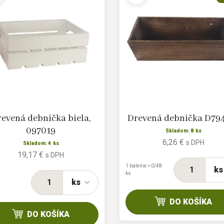
evená debnička biela,
Drevená debnička D79
097019
Skladom: 8 ks
6,26 €
s DPH
Skladom: 4 ks
19,17 €
s DPH
1 balenie = 0/48
ks
ks
ks
DO KOŠÍKA
DO KOŠÍKA