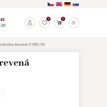
0
0
043
:30
ednička drevená D1881/M
revená
M