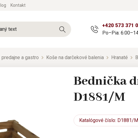
log
Kontakt
+420 573 371 
Po–Pia: 6:00–14
 predajne a gastro
Koše na darčekové balenia
Hranaté
B
Bednička d
D1881/M
Katalógové
číslo: D1881/