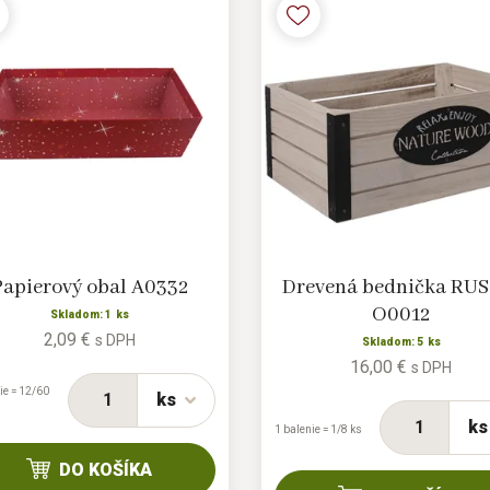
Papierový obal A0332
Drevená bednička RUS
O0012
Skladom: 1 ks
2,09 €
s DPH
Skladom: 5 ks
16,00 €
s DPH
ie = 12/60
ks
ks
1 balenie = 1/8 ks
DO KOŠÍKA