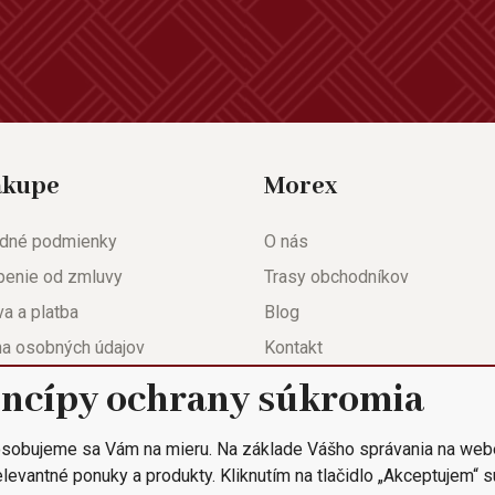
ákupe
Morex
dné podmienky
O nás
penie od zmluvy
Trasy obchodníkov
a a platba
Blog
na osobných údajov
Kontakt
eda
Nastavenie súkromia
incípy ochrany súkromia
ačný list
sobujeme sa Vám na mieru. Na základe Vášho správania na web
 objednávka
levantné ponuky a produkty. Kliknutím na tlačidlo „Akceptujem“ 