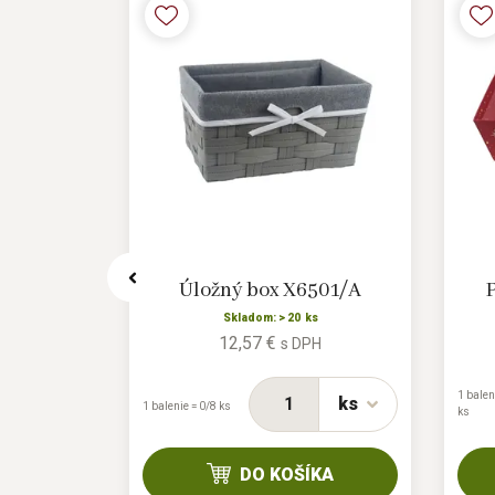
NOVINKA
 D7944/1
Úložný box X6501/A
s
Skladom: > 20 ks
12,57 €
H
s DPH
1 balen
ks
ks
1 balenie = 0/8 ks
ks
KA
DO KOŠÍKA