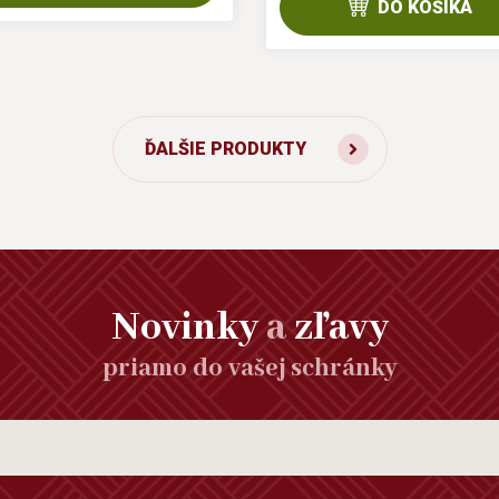
DO KOŠÍKA
ĎALŠIE PRODUKTY
Novinky
a
zľavy
priamo do vašej schránky