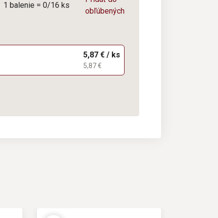
1 balenie = 0/16 ks
obľúbených
5,87 € / ks
5,87 €