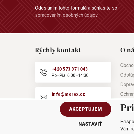
Odoslaním tohto formulára súhlasíte so
spracovaním osobných údajov
.
Rýchly kontakt
O n
Obcho
+420 573 371 043
Odstú
Po–Pia: 6:00–14:30
Doprav
Ochra
info@morex.cz
Po–Pia: 6:00–14:30
Nápov
Pr
AKCEPTUJEM
Reklam
Prispô
Rýchla
NASTAVIŤ
Vám re