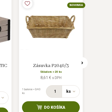
NOVINKA
TIC
Zásuvka P2040/3
Drevená 
m
Skladom: > 20 ks
8,61 €
s DPH
1 balenie = 0/40
ks
ks
DO KOŠÍKA