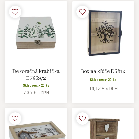
Dekoračná krabička
Box na kľúče D6812
D7669/2
Skladom: > 20 ks
Skladom: > 20 ks
14,13 €
s DPH
7,35 €
s DPH