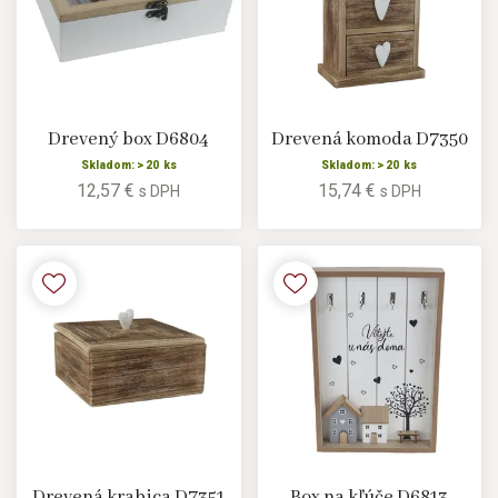
Drevený box D6804
Drevená komoda D7350
Skladom: > 20 ks
Skladom: > 20 ks
12,57 €
15,74 €
s DPH
s DPH
Drevená krabica D7351
Box na kľúče D6813