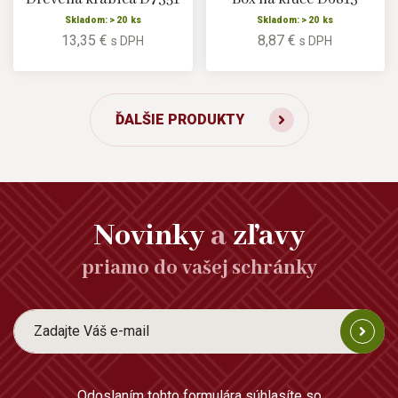
Skladom: > 20 ks
Skladom: > 20 ks
13,35 €
8,87 €
s DPH
s DPH
ĎALŠIE PRODUKTY
Novinky
a
zľavy
priamo do vašej schránky
Odoslaním tohto formulára súhlasíte so