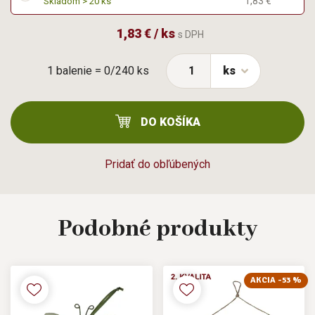
1,83 €
Skladom > 20 ks
1,83 € / ks
s DPH
1 balenie = 0/240 ks
ks
DO KOŠÍKA
Pridať do obľúbených
Podobné
produkty
AKCIA -53 %