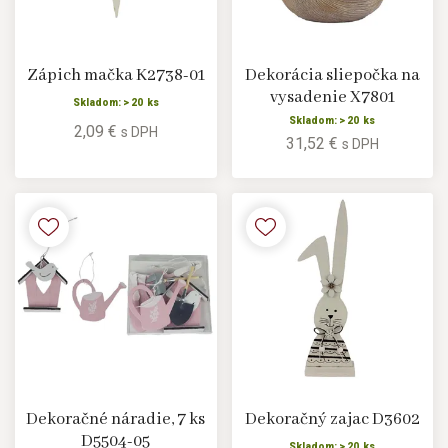
Zápich mačka K2738-01
Dekorácia sliepočka na
vysadenie X7801
Skladom: > 20 ks
Skladom: > 20 ks
2,09 €
s DPH
31,52 €
s DPH
Dekoračné náradie, 7 ks
Dekoračný zajac D3602
D5504-05
Skladom: > 20 ks