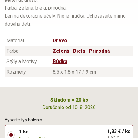
Farba: zelená, biela, prírodná.
Len na dekoračné účely. Nie je hračka. Uchovávajte mimo
dosahu detí.
Materiál
Drevo
Farba
Zelená
|
Biela
|
Prírodná
Štýly a Motívy
Búdka
Rozmery
8,5 x 1,8 x 17 / 9 cm
Skladom > 20 ks
Doručenie od 10. 8. 2026
Vyberte typ balenia:
1,83 € / ks
1 ks