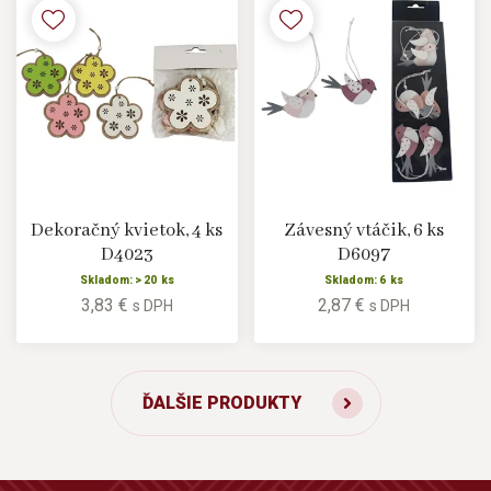
Dekoračný kvietok, 4 ks
Závesný vtáčik, 6 ks
D4023
D6097
Skladom: > 20 ks
Skladom: 6 ks
3,83 €
2,87 €
s DPH
s DPH
ĎALŠIE PRODUKTY