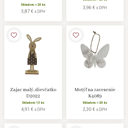
Skladom: > 20 ks
3,96 €
s DPH
3,87 €
s DPH
Zajac malý, dievčatko
Motýľ na zavesenie
D2022
K4089
Skladom: 13 ks
Skladom: > 20 ks
4,91 €
2,30 €
s DPH
s DPH