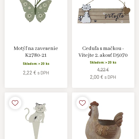
Motýľ na zavesenie
Ceduľa s mačkou -
K2780-21
Vítejte 2. akosť D5070
Skladom: > 20 ks
Skladom: > 20 ks
4,22 €
2,22 €
s DPH
2,00 €
s DPH