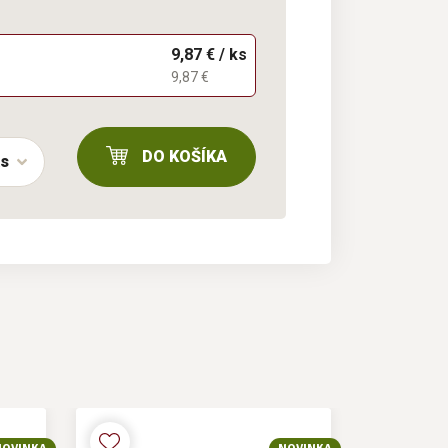
9,87 € / ks
9,87 €
DO KOŠÍKA
ks