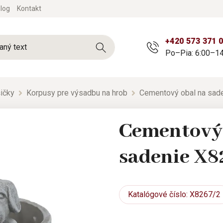
log
Kontakt
+420 573 371 
Po–Pia: 6:00–14
ičky
Korpusy pre výsadbu na hrob
Cementový obal na sad
Cementový 
sadenie X8
Katalógové
číslo: X8267/2