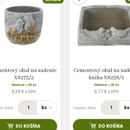
NOVINKA
entový obal na sadenie
Cementový obal na sad
X8273/2
kniha X8258/1
Skladom: > 20 ks
Skladom: > 20 ks
9,39 €
6,17 €
s DPH
s DPH
ks
ks
ie = 0/6 ks
1 balenie = 0/8 ks
DO KOŠÍKA
DO KOŠÍKA