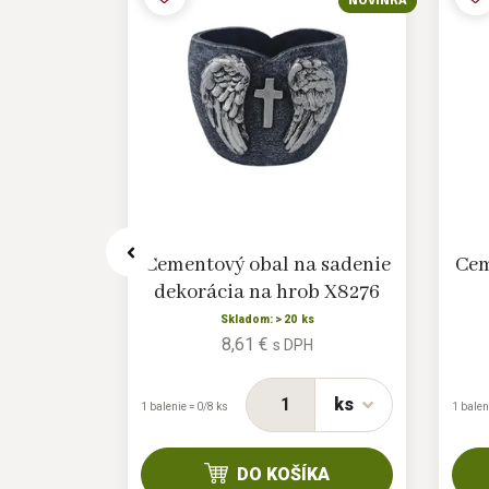
NOVINKA
NOVINKA
 anjelom
Cementový obal na sadenie
Cem
X5946
dekorácia na hrob X8276
s
Skladom: > 20 ks
8,61 €
H
s DPH
ks
ks
1 balenie = 0/8 ks
1 balen
KA
DO KOŠÍKA