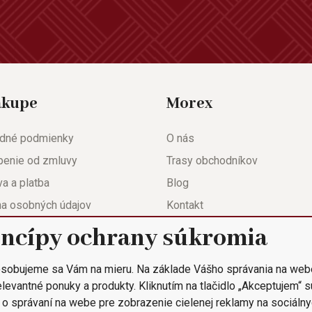
ákupe
Morex
dné podmienky
O nás
penie od zmluvy
Trasy obchodníkov
a a platba
Blog
na osobných údajov
Kontakt
eda
Nastavenie súkromia
incípy ochrany súkromia
ačný list
sobujeme sa Vám na mieru. Na základe Vášho správania na web
 objednávka
levantné ponuky a produkty. Kliknutím na tlačidlo „Akceptujem“ 
 o správaní na webe pre zobrazenie cielenej reklamy na sociálny