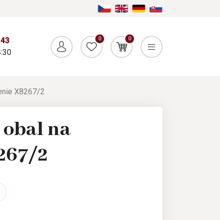
0
0
043
:30
enie X8267/2
obal na
267/2