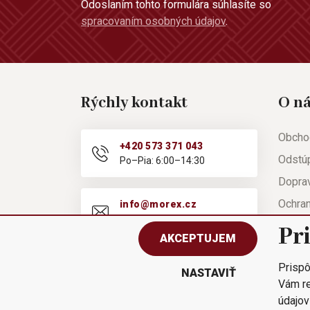
Odoslaním tohto formulára súhlasíte so
spracovaním osobných údajov
.
Rýchly kontakt
O n
Obcho
+420 573 371 043
Odstú
Po–Pia: 6:00–14:30
Doprav
Ochra
info@morex.cz
Po–Pia: 6:00–14:30
Nápov
Pr
AKCEPTUJEM
Reklam
Prispô
Rýchla
NASTAVIŤ
Vám re
údajov