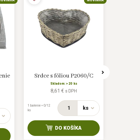
NOVINKA
NOVINKA
enie
Srdce s fóliou P2060/C
Cementov
Skladom: > 20 ks
8,61 €
s DPH
1 balenie = 0/12
ks
ks
1 balenie = 0/12
ks
DO KOŠÍKA