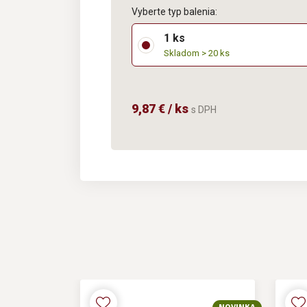
Vyberte typ balenia:
1 ks
Skladom > 20 ks
9,87 € / ks
s DPH