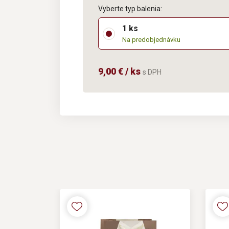
Vyberte typ balenia:
1 ks
Na predobjednávku
9,00 € / ks
s DPH