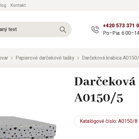
log
Kontakt
+420 573 371 
Po–Pia: 6:00–14
ovar
Papierové darčekové tašky
Darčeková krabica A0150
Darčeková 
A0150/5
Katalógové
číslo: A0150/8