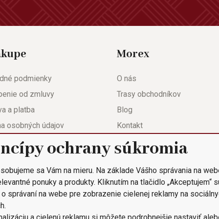
ákupe
Morex
dné podmienky
O nás
penie od zmluvy
Trasy obchodníkov
a a platba
Blog
na osobných údajov
Kontakt
eda
Nastavenie súkromia
incípy ochrany súkromia
ačný list
sobujeme sa Vám na mieru. Na základe Vášho správania na web
 objednávka
levantné ponuky a produkty. Kliknutím na tlačidlo „Akceptujem“ 
 o správaní na webe pre zobrazenie cielenej reklamy na sociálny
h.
alizáciu a cielenú reklamu si môžete podrobnejšie nastaviť alebo