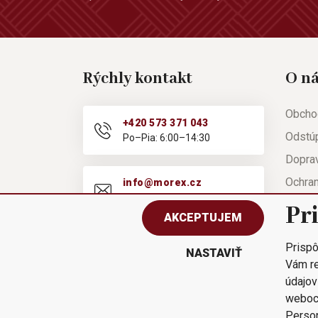
Rýchly kontakt
O n
Obcho
+420 573 371 043
Odstú
Po–Pia: 6:00–14:30
Doprav
Ochra
info@morex.cz
Po–Pia: 6:00–14:30
Nápov
Pr
AKCEPTUJEM
Reklam
Prispô
Rýchla
NASTAVIŤ
Vám re
údajov
weboc
Person