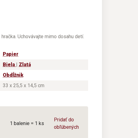
e hračka. Uchovávajte mimo dosahu detí.
Papier
Biela
|
Zlatá
Obdĺžnik
33 x 25,5 x 14,5 cm
Pridať do
1 balenie = 1 ks
obľúbených