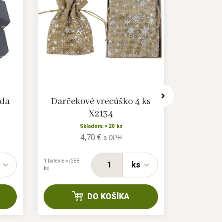
ada
Darčekové vrecúško 4 ks
Darčekov
X2134
Skladom: > 20 ks
4,70 €
s DPH
1 balenie = /288
1 balenie = 0/36
ks
ks
ks
DO KOŠÍKA