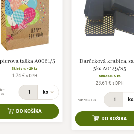
pierova taška A0061/3
Darčeková krabica, s
5ks A0149/S5
Skladom: > 20 ks
1,74 €
s DPH
Skladom: 5 ks
23,61 €
s DPH
ie =
ks
 ks
ks
1 balenie = 1 ks
DO KOŠÍKA
DO KOŠÍKA