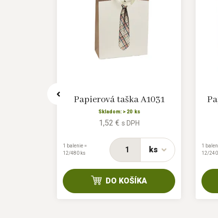
 A0368
Papierová taška A1031
Pa
s
Skladom: > 20 ks
1,52 €
H
s DPH
1 balenie =
1 balen
ks
ks
12/480 ks
12/240
KA
DO KOŠÍKA