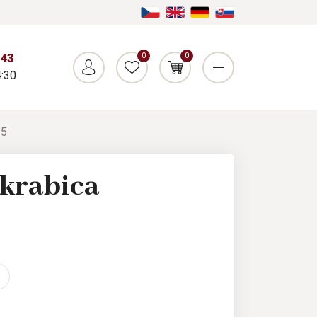
0
0
043
:30
/5
krabica