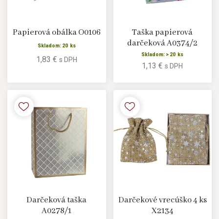
Papierová obálka O0106
Taška papierová
darčeková A0374/2
Skladom: 20 ks
Skladom: > 20 ks
1,83 €
s DPH
1,13 €
s DPH
Darčeková taška
Darčekové vrecúško 4 ks
A0278/1
X2134