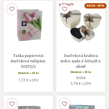
AKCIA -60 %
Taška papierová
Darčeková krabica
darčeková tulipány
srdce, sada 3 A0142B 2.
A0373/2
akosť
Skladom: > 20 ks
Skladom: > 20 ks
9,43 €
1,13 €
s DPH
3,74 €
s DPH