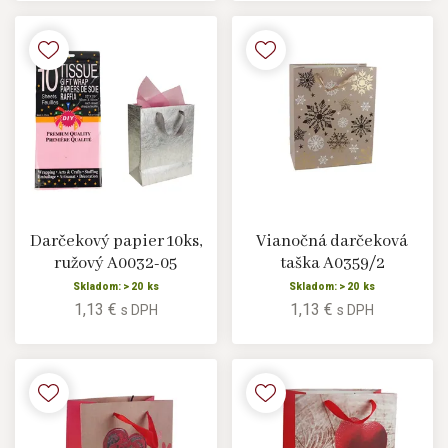
Darčekový papier 10ks,
Vianočná darčeková
ružový A0032-05
taška A0359/2
Skladom: > 20 ks
Skladom: > 20 ks
1,13 €
1,13 €
s DPH
s DPH