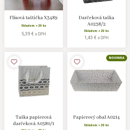
Flísová taštička X3489
Darčeková taška
A0238/2
Skladom: > 20 ks
Skladom: > 20 ks
5,39 €
s DPH
1,43 €
s DPH
NOVINKA
Taška papierová
Papierový obal A0214
darčeková A0380/1
Skladom: > 20 ks