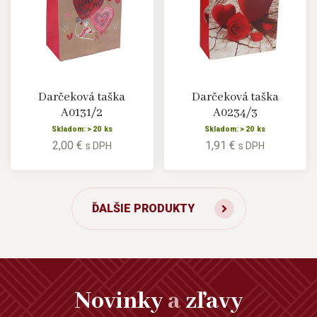
Darčeková taška
Darčeková taška
A0131/2
A0234/3
Skladom: > 20 ks
Skladom: > 20 ks
2,00 €
1,91 €
s DPH
s DPH
ĎALŠIE PRODUKTY
Novinky
a
zľavy