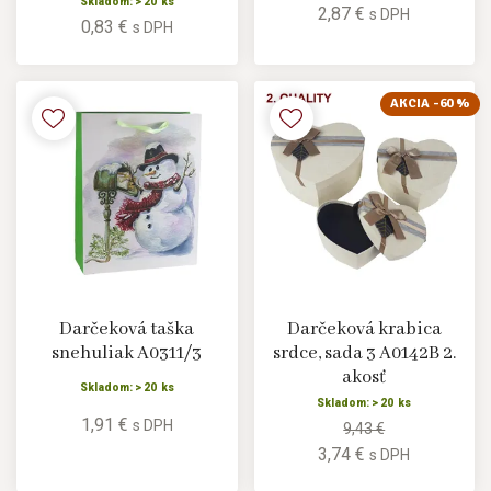
Skladom: > 20 ks
2,87 €
s DPH
0,83 €
s DPH
AKCIA -60 %
Darčeková taška
Darčeková krabica
snehuliak A0311/3
srdce, sada 3 A0142B 2.
akosť
Skladom: > 20 ks
Skladom: > 20 ks
1,91 €
s DPH
9,43 €
3,74 €
s DPH