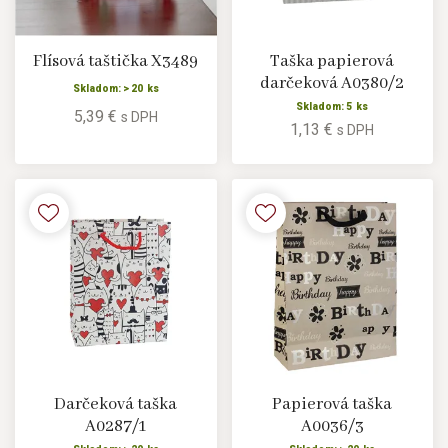
Flísová taštička X3489
Taška papierová
darčeková A0380/2
Skladom: > 20 ks
Skladom: 5 ks
5,39 €
s DPH
1,13 €
s DPH
Darčeková taška
Papierová taška
A0287/1
A0036/3