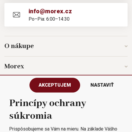
info@morex.cz
Po–Pia: 6:00–14:30
O nákupe
Morex
AKCEPTUJEM
NASTAVIŤ
Sledujte nás
Princípy ochrany
súkromia
Všetky práva vyhradené © 2023
Morex, spol. s r.o.
Prispôsobujeme sa Vám na mieru. Na základe Vášho