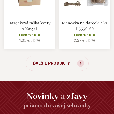
Darčeková taška kvety
Menovka na darček, 4 ks
A0264/1
D5332-20
Skladom: > 20 ks
Skladom: > 20 ks
1,35 €
2,57 €
s DPH
s DPH
ĎALŠIE PRODUKTY
Novinky
a
zľavy
priamo do vašej schránky