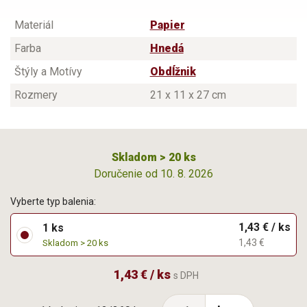
Materiál
Papier
Farba
Hnedá
Štýly a Motívy
Obdĺžnik
Rozmery
21 x 11 x 27 cm
Skladom > 20 ks
Doručenie od 10. 8. 2026
Vyberte typ balenia:
1,43 € / ks
1 ks
1,43 €
Skladom > 20 ks
1,43 € / ks
s DPH