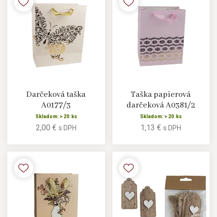
Darčeková taška
Taška papierová
A0177/3
darčeková A0381/2
Skladom: > 20 ks
Skladom: > 20 ks
2,00 €
1,13 €
s DPH
s DPH