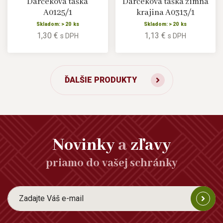
Darčeková taška
Darčeková taška zimná
A0125/1
krajina A0313/1
Skladom: > 20 ks
Skladom: > 20 ks
1,30 €
1,13 €
s DPH
s DPH
ĎALŠIE PRODUKTY
Novinky
a
zľavy
priamo do vašej schránky