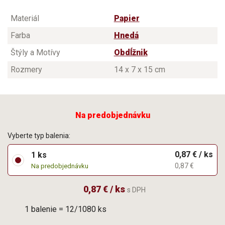
Materiál
Papier
Farba
Hnedá
Štýly a Motívy
Obdĺžnik
Rozmery
14 x 7 x 15 cm
Na predobjednávku
Vyberte typ balenia:
0,87 € / ks
1 ks
0,87 €
Na predobjednávku
0,87 € / ks
s DPH
1 balenie = 12/1080 ks