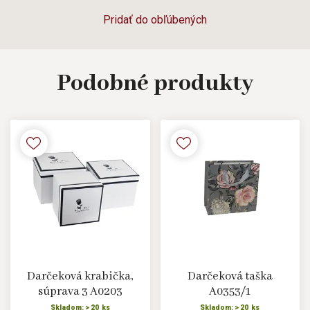
Pridať do obľúbených
Podobné
produkty
Darčeková krabička,
Darčeková taška
súprava 3 A0203
A0353/1
Skladom: > 20 ks
Skladom: > 20 ks