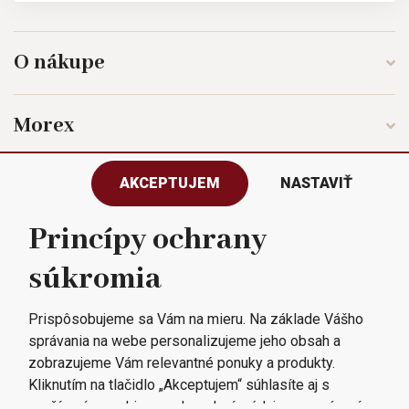
O nákupe
Morex
AKCEPTUJEM
NASTAVIŤ
Sledujte nás
Princípy ochrany
súkromia
Všetky práva vyhradené © 2023
Morex, spol. s r.o.
Prispôsobujeme sa Vám na mieru. Na základe Vášho
správania na webe personalizujeme jeho obsah a
zobrazujeme Vám relevantné ponuky a produkty.
Kliknutím na tlačidlo „Akceptujem“ súhlasíte aj s
využívaním cookies a odovzdaním údajov o správaní na