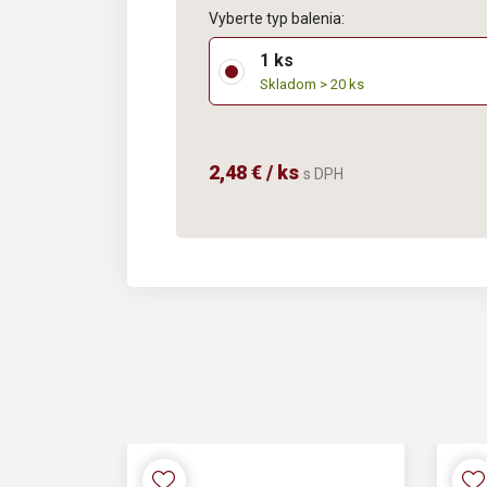
Vyberte typ balenia:
1 ks
Skladom > 20 ks
2,48 € / ks
s DPH