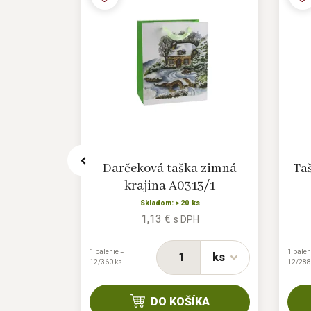
vianočná
Darčeková taška zimná
Ta
16/2
krajina A0313/1
s
Skladom: > 20 ks
1,13 €
H
s DPH
1 balenie =
1 balen
ks
ks
12/360 ks
12/288
KA
DO KOŠÍKA