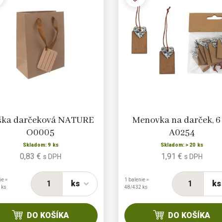
ška darčeková NATURE
Menovka na darček, 6
O0005
A0254
Skladom: 9 ks
Skladom: > 20 ks
0,83 €
1,91 €
s DPH
s DPH
ie =
1 balenie =
ks
ks
 ks
48/432 ks
DO KOŠÍKA
DO KOŠÍKA