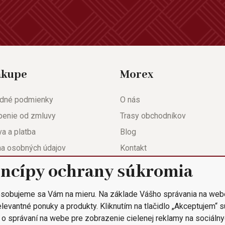
ákupe
Morex
dné podmienky
O nás
penie od zmluvy
Trasy obchodníkov
a a platba
Blog
na osobných údajov
Kontakt
eda
Nastavenie súkromia
incípy ochrany súkromia
ačný list
sobujeme sa Vám na mieru. Na základe Vášho správania na web
 objednávka
levantné ponuky a produkty. Kliknutím na tlačidlo „Akceptujem“ 
 o správaní na webe pre zobrazenie cielenej reklamy na sociálny