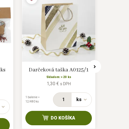
 ks
Darčeková taška A0125/1
Darčeko
Skladom: > 20 ks
1,30 €
s DPH
1 balenie =
1 balenie =
ks
12/480 ks
12/360 ks
DO KOŠÍKA