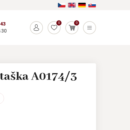
0
0
043
:30
taška A0174/3