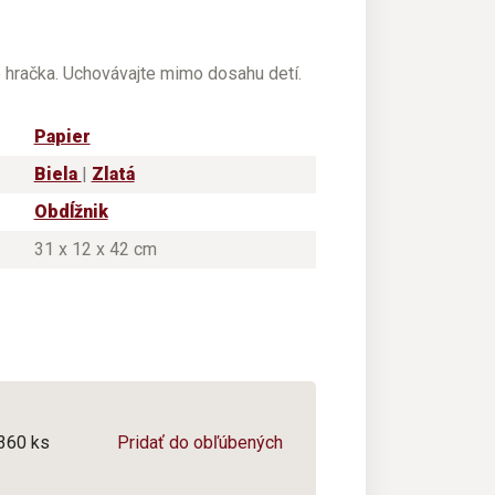
e hračka. Uchovávajte mimo dosahu detí.
Papier
Biela
|
Zlatá
Obdĺžnik
31 x 12 x 42 cm
/360 ks
Pridať do obľúbených