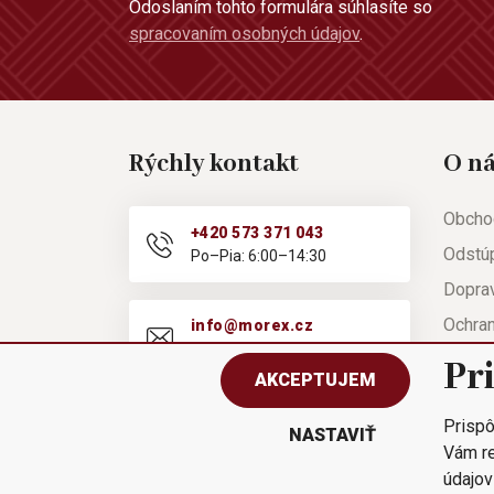
Odoslaním tohto formulára súhlasíte so
spracovaním osobných údajov
.
Rýchly kontakt
O n
Obcho
+420 573 371 043
Odstú
Po–Pia: 6:00–14:30
Doprav
Ochra
info@morex.cz
Po–Pia: 6:00–14:30
Nápov
Pr
AKCEPTUJEM
Reklam
Prispô
Rýchla
NASTAVIŤ
Vám re
údajov