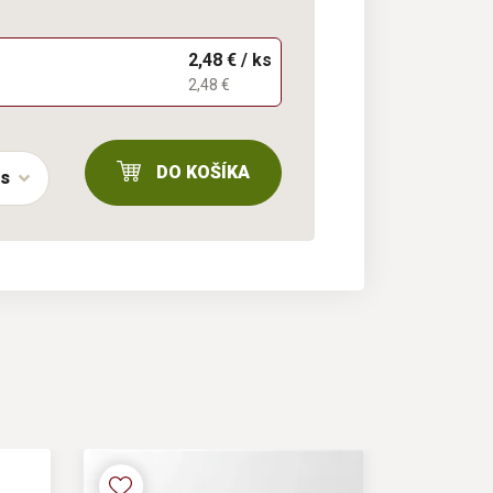
2,48 € / ks
2,48 €
DO KOŠÍKA
ks