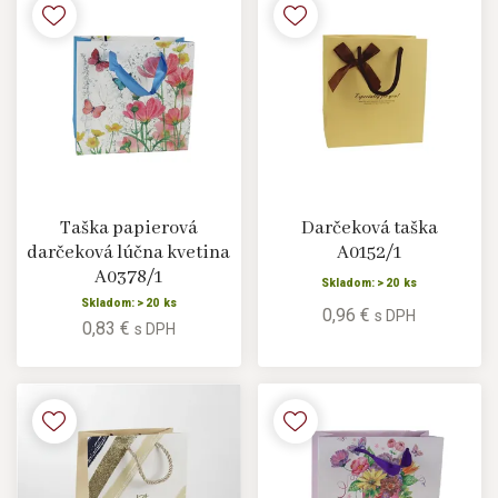
Taška papierová
Darčeková taška
darčeková lúčna kvetina
A0152/1
A0378/1
Skladom: > 20 ks
Skladom: > 20 ks
0,96 €
s DPH
0,83 €
s DPH