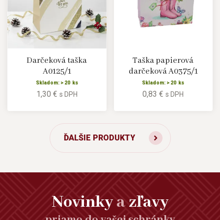
Darčeková taška
Taška papierová
A0125/1
darčeková A0375/1
Skladom: > 20 ks
Skladom: > 20 ks
1,30 €
0,83 €
s DPH
s DPH
ĎALŠIE PRODUKTY
Novinky
a
zľavy
priamo do vašej schránky