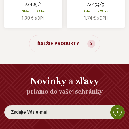
A0129/1
A0154/3
Skladom: 20 ks
Skladom: > 20 ks
1,30 €
1,74 €
s DPH
s DPH
ĎALŠIE PRODUKTY
Novinky
a
zľavy
priamo do vašej schránky