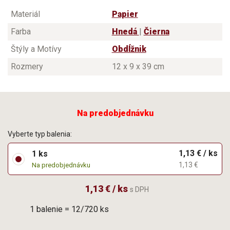
Materiál
Papier
Farba
Hnedá
|
Čierna
Štýly a Motívy
Obdĺžnik
Rozmery
12 x 9 x 39 cm
Na predobjednávku
Vyberte typ balenia:
1,13 € / ks
1 ks
1,13 €
Na predobjednávku
1,13 € / ks
s DPH
1 balenie = 12/720 ks