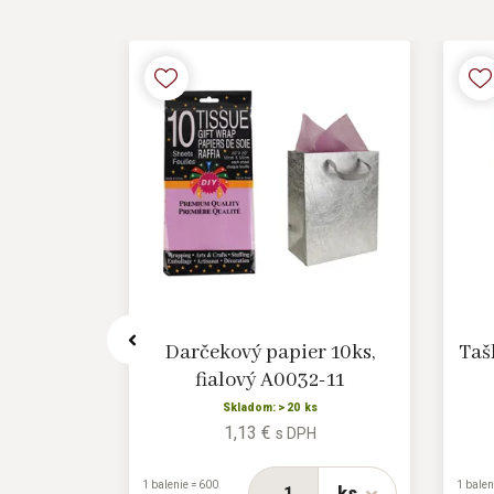
 A0368
Darčekový papier 10ks,
Taš
fialový A0032-11
s
H
Skladom: > 20 ks
1,13 €
s DPH
ks
1 balenie = 600
1 balen
ks