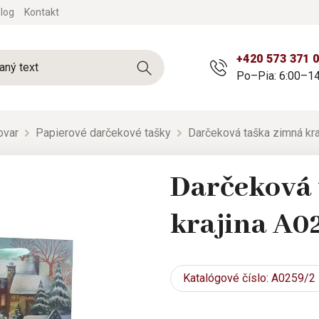
log
Kontakt
+420 573 371 
Po–Pia: 6:00–14
ovar
Papierové darčekové tašky
Darčeková taška zimná kr
Darčeková 
krajina A0
Katalógové
číslo: A0259/2