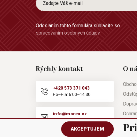
Odoslaním tohto formulára súhlasíte so
spracovaním osobných údajov
.
Rýchly kontakt
O n
Obcho
+420 573 371 043
Odstú
Po–Pia: 6:00–14:30
Doprav
Ochra
info@morex.cz
Po–Pia: 6:00–14:30
Nápov
Pr
AKCEPTUJEM
Reklam