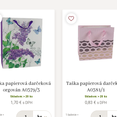
ka papierová darčeková
Taška papierová darče
orgován A0379/3
A0381/1
Skladom: > 20 ks
Skladom: > 20 ks
1,70 €
0,83 €
s DPH
s DPH
ie =
1 balenie =
ks
ks