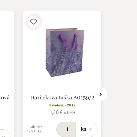
ková
Darčeková taška A0159/2
Darčeko
Skladom: > 20 ks
1,30 €
s DPH
1 balenie =
1 balenie =
ks
12/240 ks
12/1080 ks