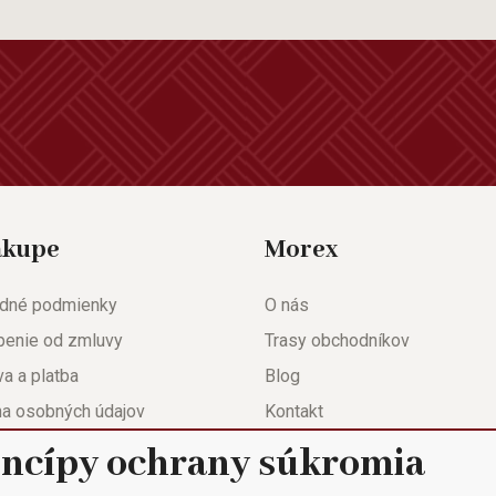
ákupe
Morex
dné podmienky
O nás
penie od zmluvy
Trasy obchodníkov
a a platba
Blog
na osobných údajov
Kontakt
eda
Nastavenie súkromia
incípy ochrany súkromia
ačný list