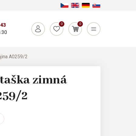
0
0
043
:30
ajina A0259/2
taška zimná
259/2