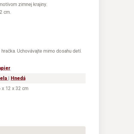
otívom zimnej krajiny.
2 cm.
e hračka. Uchovávajte mimo dosahu detí.
apier
iela
|
Hnedá
 x 12 x 32 cm