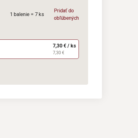
Pridať do
1 balenie = 7 ks
obľúbených
7,30 € / ks
7,30 €