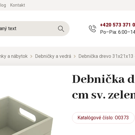
log
Kontakt
+420 573 371 
Po–Pia: 6:00–14
nky a nábytok
Debničky a vedrá
Debnička drevo 31x21x13 
Debnička d
cm sv. zele
Katalógové
číslo: O0373