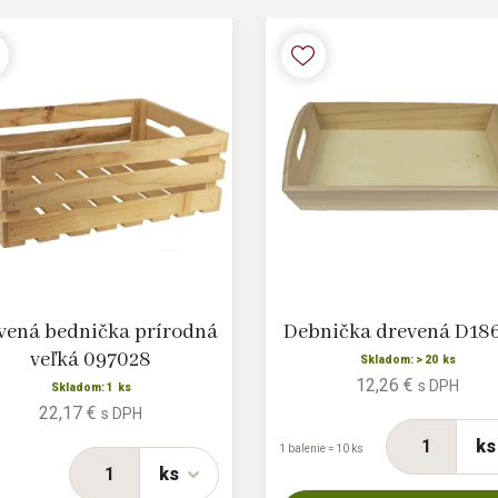
vená bednička prírodná
Debnička drevená D18
veľká 097028
Skladom: > 20 ks
12,26 €
s DPH
Skladom: 1 ks
22,17 €
s DPH
ks
1 balenie = 10 ks
ks