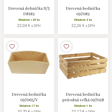
Drevená debnička S/3
Drevená bednička
D8182
097082
Skladom: > 20 ks
Skladom: 2 ks
22,04 €
22,26 €
s DPH
s DPH
Drevená bednička
Drevená bednička
097065/V
prírodná veľká 097028
Skladom: 17 ks
Skladom: 1 ks
10,70 €
22,17 €
s DPH
s DPH