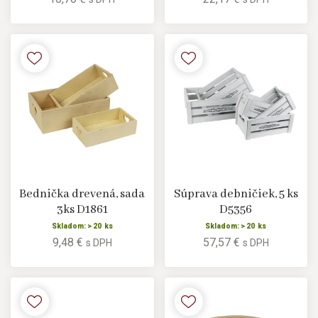
Bednička drevená, sada
Súprava debničiek, 5 ks
3ks D1861
D5356
Skladom: > 20 ks
Skladom: > 20 ks
9,48 €
57,57 €
s DPH
s DPH