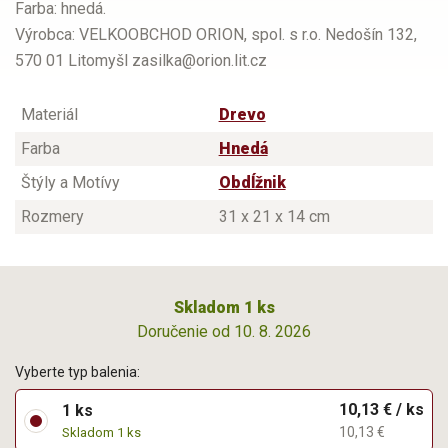
Farba: hnedá.
Výrobca: VELKOOBCHOD ORION, spol. s r.o. Nedošín 132,
570 01 Litomyšl zasilka@orion.lit.cz
Materiál
Drevo
Farba
Hnedá
Štýly a Motívy
Obdĺžnik
Rozmery
31 x 21 x 14 cm
Skladom 1 ks
Doručenie od 10. 8. 2026
Vyberte typ balenia:
10,13 € / ks
1 ks
10,13 €
Skladom 1 ks