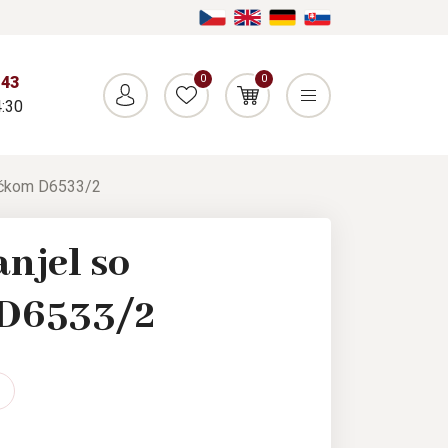
0
0
043
:30
iečkom D6533/2
njel so
 D6533/2