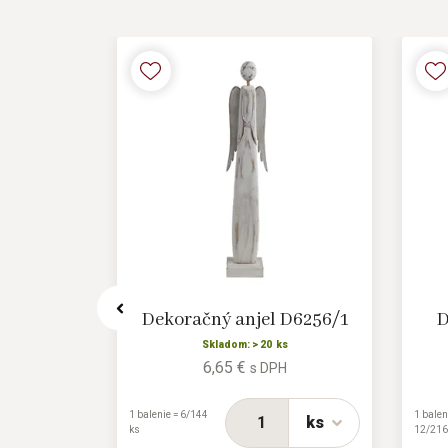
X4075/5
Dekoračný anjel D6256/1
D
s
Skladom: > 20 ks
6,65 €
H
s DPH
1 balenie = 6/144
1 balen
ks
ks
ks
12/216