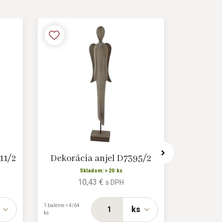
11/2
Dekorácia anjel D7395/2
Dekora
Skladom: > 20 ks
10,43 €
s DPH
1 balenie = 4/64
1 balenie = 8/14
ks
ks
ks