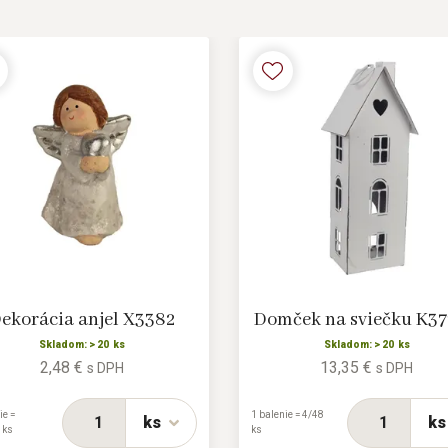
ekorácia anjel X3382
Domček na sviečku K37
Skladom: > 20 ks
Skladom: > 20 ks
2,48 €
13,35 €
s DPH
s DPH
ie =
1 balenie = 4/48
ks
ks
 ks
ks