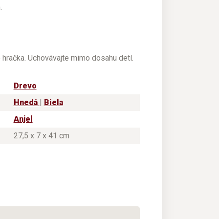
.
e hračka. Uchovávajte mimo dosahu detí.
Drevo
Hnedá
|
Biela
Anjel
27,5 x 7 x 41 cm