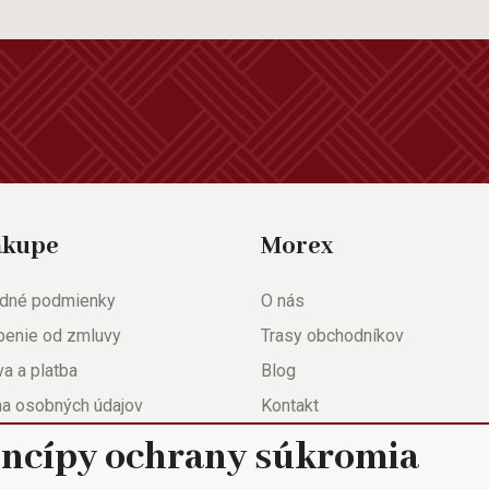
ákupe
Morex
dné podmienky
O nás
penie od zmluvy
Trasy obchodníkov
a a platba
Blog
na osobných údajov
Kontakt
eda
Nastavenie súkromia
incípy ochrany súkromia
ačný list