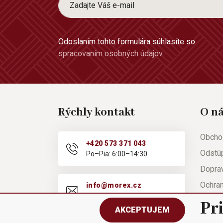
Odoslaním tohto formulára súhlasíte so
spracovaním osobných údajov
.
Rýchly kontakt
O n
Obcho
+420 573 371 043
Odstú
Po–Pia: 6:00–14:30
Doprav
Ochra
info@morex.cz
Po–Pia: 6:00–14:30
Nápov
Pr
AKCEPTUJEM
Reklam