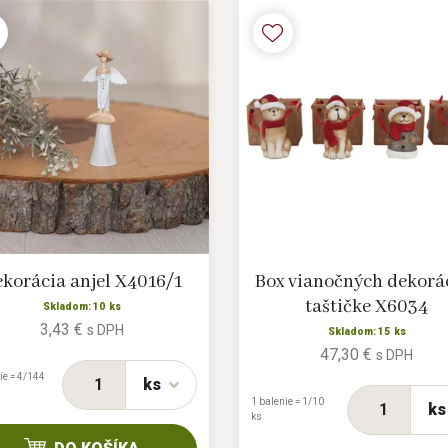
korácia anjel X4016/1
Box vianočných dekorác
taštičke X6034
Skladom: 10 ks
3,43 €
s DPH
Skladom: 15 ks
47,30 €
s DPH
ie = 4/144
ks
1 balenie = 1/10
ks
ks