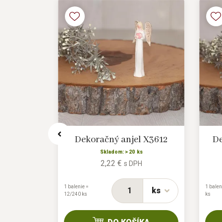
D6318/1
Dekoračný anjel X3612
De
s
Skladom: > 20 ks
2,22 €
H
s DPH
1 balenie =
1 balen
ks
ks
12/240 ks
ks