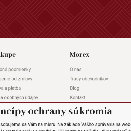
ákupe
Morex
dné podmienky
O nás
penie od zmluvy
Trasy obchodníkov
a a platba
Blog
na osobných údajov
Kontakt
eda
Nastavenie súkromia
incípy ochrany súkromia
ačný list
sobujeme sa Vám na mieru. Na základe Vášho správania na web
 objednávka