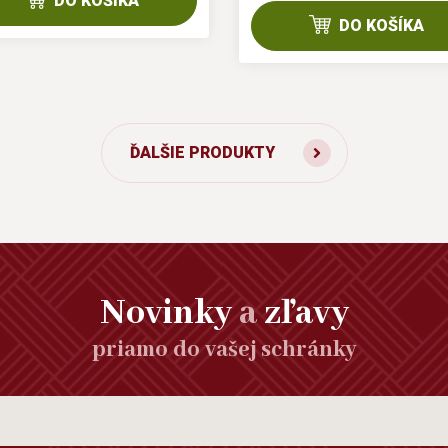
DO KOŠÍKA
DO KOŠÍKA
ĎALŠIE PRODUKTY
Novinky
a
zľavy
priamo do vašej schránky