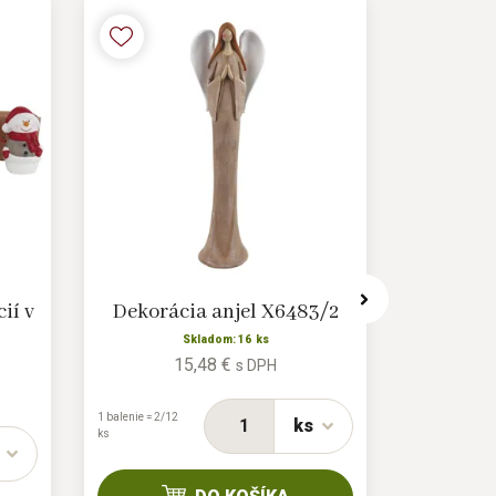
ií v
Dekorácia anjel X6483/2
Anjel n
Skladom: 16 ks
15,48 €
s DPH
1 balenie = 2/12
ks
ks
1 balenie =
24/192 ks