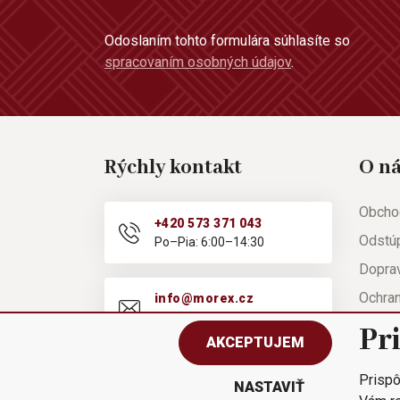
Odoslaním tohto formulára súhlasíte so
spracovaním osobných údajov
.
Rýchly kontakt
O n
Obcho
+420 573 371 043
Odstú
Po–Pia: 6:00–14:30
Doprav
Ochra
info@morex.cz
Po–Pia: 6:00–14:30
Nápov
Pr
AKCEPTUJEM
Reklam
Prispô
Rýchla
NASTAVIŤ