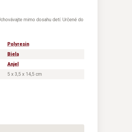
 Uchovávajte mimo dosahu detí. Určené do
Polyresin
Biela
Anjel
5 x 3,5 x 14,5 cm