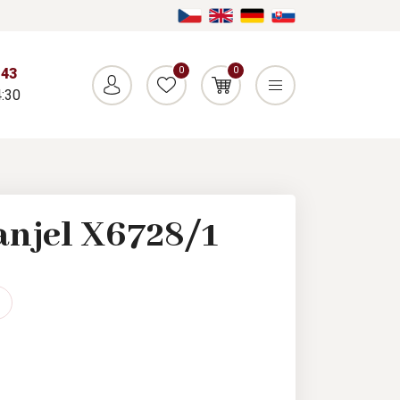
0
0
043
:30
anjel X6728/1