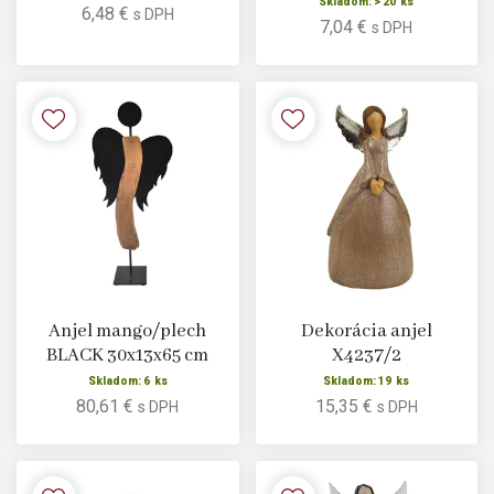
Skladom: > 20 ks
6,48 €
s DPH
7,04 €
s DPH
Anjel mango/plech
Dekorácia anjel
BLACK 30x13x65 cm
X4237/2
Skladom: 6 ks
Skladom: 19 ks
80,61 €
15,35 €
s DPH
s DPH