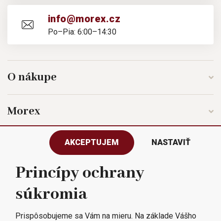
info@morex.cz
Po–Pia: 6:00–14:30
O nákupe
Morex
AKCEPTUJEM
NASTAVIŤ
Sledujte nás
Princípy ochrany
súkromia
Všetky práva vyhradené © 2023
Morex, spol. s r.o.
Prispôsobujeme sa Vám na mieru. Na základe Vášho