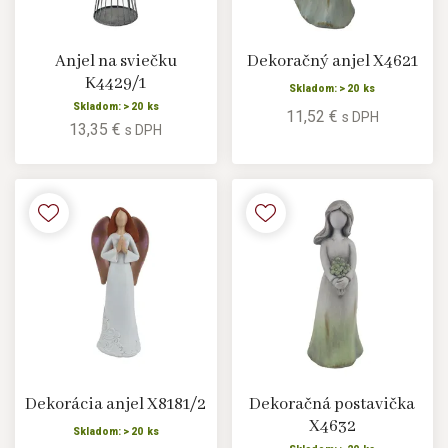
Anjel na sviečku
Dekoračný anjel X4621
K4429/1
Skladom: > 20 ks
Skladom: > 20 ks
11,52 €
s DPH
13,35 €
s DPH
Dekorácia anjel X8181/2
Dekoračná postavička
X4632
Skladom: > 20 ks