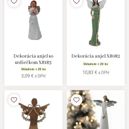
Dekorácia anjel so
Dekorácia anjel X8082
srdiečkom X8183
Skladom: > 20 ks
Skladom: > 20 ks
10,83 €
s DPH
3,09 €
s DPH