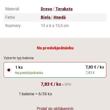
Materiál
Drevo
|
Terakota
Farba
Biela
|
Hnedá
Rozmery
13 x 6 x 15,5 cm
Na predobjednávku
Vyberte typ balenia:
7,83 € / ks
1 ks
7,83 €
Na predobjednávku
7,83 € / ks
s DPH
1 balenie = 6/36 ks
Pridať do obľúbených