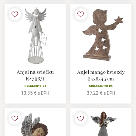
Anjel na sviečku
Anjel mango hviezdy
K4396/1
24x6x43 cm
Skladom: 1 ks
Skladom: 20 ks
13,35 €
37,22 €
s DPH
s DPH