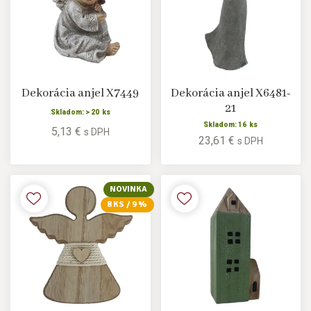
Dekorácia anjel X7449
Dekorácia anjel X6481-
21
Skladom: > 20 ks
Skladom: 16 ks
5,13 €
s DPH
23,61 €
s DPH
NOVINKA
8 KS / 9 %