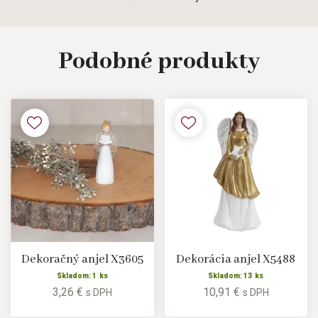
Podobné
produkty
Dekoračný anjel X3605
Dekorácia anjel X5488
Skladom: 1 ks
Skladom: 13 ks
3,26 €
10,91 €
s DPH
s DPH