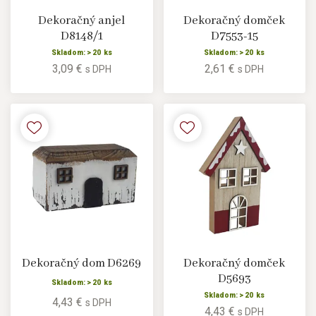
Dekoračný anjel
Dekoračný domček
D8148/1
D7553-15
Skladom: > 20 ks
Skladom: > 20 ks
3,09 €
2,61 €
s DPH
s DPH
Dekoračný dom D6269
Dekoračný domček
D5693
Skladom: > 20 ks
Skladom: > 20 ks
4,43 €
s DPH
4,43 €
s DPH