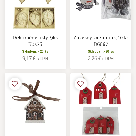
Dekoračné listy, 9ks
Závesný snehuliak, 10 ks
K0576
D6667
Skladom: > 20 ks
Skladom: > 20 ks
9,17 €
3,26 €
s DPH
s DPH