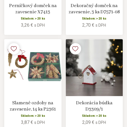
Perníčkový domček na
Dekoračný domček na
zavesenie X7413
zavesenie, 3 ks D7571-08
Skladom: > 20 ks
Skladom: > 20 ks
3,26 €
2,70 €
s DPH
s DPH
Slamené ozdoby na
Dekorácia búdka
zavesenie, 14 ks P2361
D3309/1
Skladom: > 20 ks
Skladom: > 20 ks
3,87 €
2,09 €
s DPH
s DPH