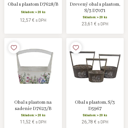
Obal s plastom D7628/B
Drevený obal s plastom,
S/3 D7071
Skladom: > 20 ks
Skladom: > 20 ks
12,57 €
s DPH
23,61 €
s DPH
Obal s plastom na
Obal s plastom, S/3
sadenie D7623/B
D5967
Skladom: > 20 ks
Skladom: > 20 ks
11,52 €
26,78 €
s DPH
s DPH