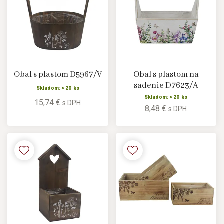
Obal s plastom D5967/V
Obal s plastom na
sadenie D7623/A
Skladom: > 20 ks
Skladom: > 20 ks
15,74 €
s DPH
8,48 €
s DPH