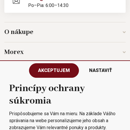
Po–Pia: 6:00–14:30
O nákupe
Morex
AKCEPTUJEM
NASTAVIŤ
Sledujte nás
Princípy ochrany
súkromia
Všetky práva vyhradené © 2023
Morex, spol. s r.o.
Prispôsobujeme sa Vám na mieru. Na základe Vášho
správania na webe personalizujeme jeho obsah a
zobrazujeme Vám relevantné ponuky a produkty.