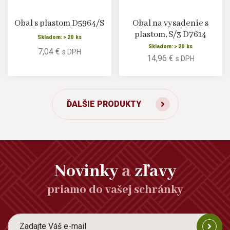
Obal s plastom D5964/S
Obal na vysadenie s
plastom, S/3 D7614
Skladom: > 20 ks
Skladom: > 20 ks
7,04 €
s DPH
14,96 €
s DPH
ĎALŠIE PRODUKTY
Novinky
a
zľavy
priamo do vašej schránky