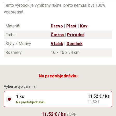
Tento výrobok je vyrábaný ručne, preto nemusí byť 100%
vodotesný.
Materiál
Drevo
|
Plast
|
Kov
Farba
Čierna
|
Prírodná
Štýly a Motívy
Vtáčik
|
Domček
Rozmery
16 x 16 x 34 cm
Na predobjednávku
Vyberte typ balenia:
11,52 € / ks
1 ks
11,52 €
Na predobjednávku
11,52 € / ks
s DPH