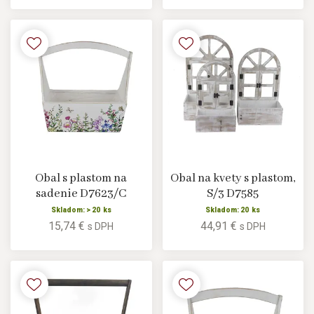
Obal s plastom na
Obal na kvety s plastom,
sadenie D7623/C
S/3 D7585
Skladom: > 20 ks
Skladom: 20 ks
15,74 €
44,91 €
s DPH
s DPH