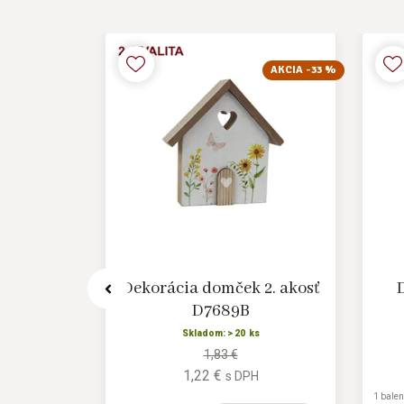
AKCIA -33 %
ček na
Dekorácia domček 2. akosť
7784
D7689B
s
Skladom: > 20 ks
H
1,83 €
1,22 €
s DPH
1 balen
ks