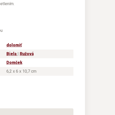
etlením.
ou
dolomiť
Biela
|
Ružová
Domček
6,2 x 6 x 10,7 cm