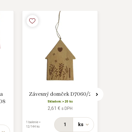
na
Závesný domček D7060/2
Dekorá
-08
Skladom: > 20 ks
2,61 €
s DPH
1 balenie =
1 balenie = 6/96
ks
12/144 ks
ks