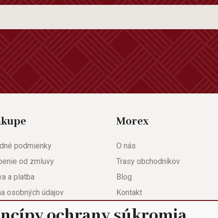
ákupe
Morex
dné podmienky
O nás
penie od zmluvy
Trasy obchodníkov
a a platba
Blog
na osobných údajov
Kontakt
eda
Nastavenie súkromia
incípy ochrany súkromia