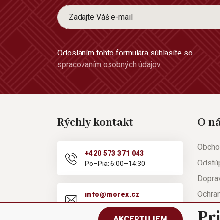
Odoslaním tohto formulára súhlasíte so
spracovaním osobných údajov
.
Rýchly kontakt
O n
Obcho
+420 573 371 043
Odstú
Po–Pia: 6:00–14:30
Doprav
Ochra
info@morex.cz
Po–Pia: 6:00–14:30
Nápov
Pr
AKCEPTUJEM