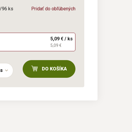
6/96 ks
Pridať do obľúbených
5,09 € / ks
5,09 €
DO KOŠÍKA
ks