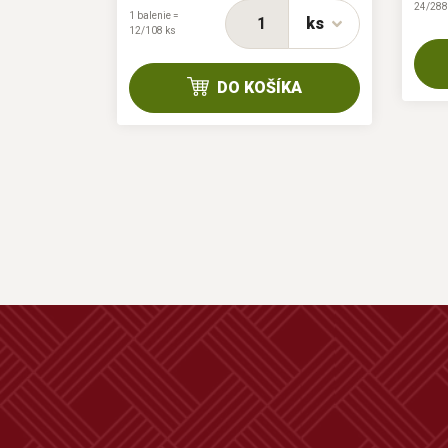
24/288
1 balenie =
ks
12/108 ks
KA
DO KOŠÍKA