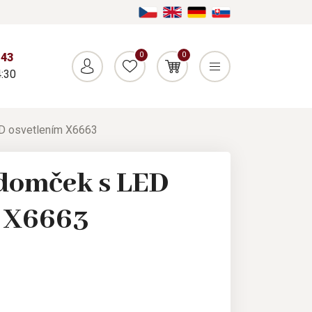
0
0
043
:30
D osvetlením X6663
domček s LED
m X6663