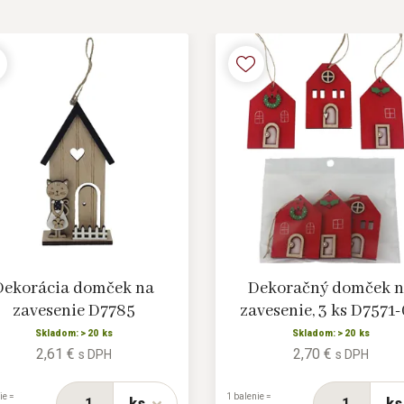
Dekorácia domček na
Dekoračný domček 
zavesenie D7785
zavesenie, 3 ks D7571
Skladom: > 20 ks
Skladom: > 20 ks
2,61 €
2,70 €
s DPH
s DPH
ie =
1 balenie =
ks
ks