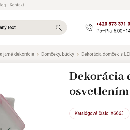
log
Kontakt
+420 573 371 
Po–Pia: 6:00–14
a jarné dekorácie
Domčeky, búdky
Dekorácia domček s LE
Dekorácia 
osvetlení
Katalógové
číslo: X6663