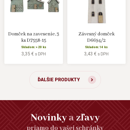
Domček na zavesenie, 3
Závesný domček
ks D7558-15
D6694/2
Skladom: > 20 ks
Skladom: 14 ks
3,35 €
3,43 €
s DPH
s DPH
ĎALŠIE PRODUKTY
Novinky
a
zľavy
priamo do vašej schránky