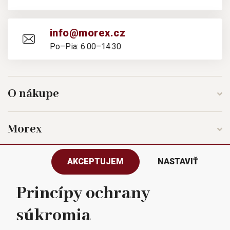
info@morex.cz
Po–Pia: 6:00–14:30
O nákupe
Morex
AKCEPTUJEM
NASTAVIŤ
Sledujte nás
Princípy ochrany
súkromia
Všetky práva vyhradené © 2023