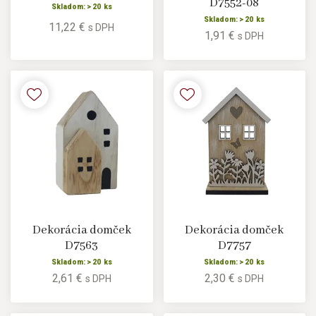
D7552-08
Skladom: > 20 ks
Skladom: > 20 ks
11,22 €
s DPH
1,91 €
s DPH
Dekorácia domček
Dekorácia domček
D7563
D7757
Skladom: > 20 ks
Skladom: > 20 ks
2,61 €
2,30 €
s DPH
s DPH