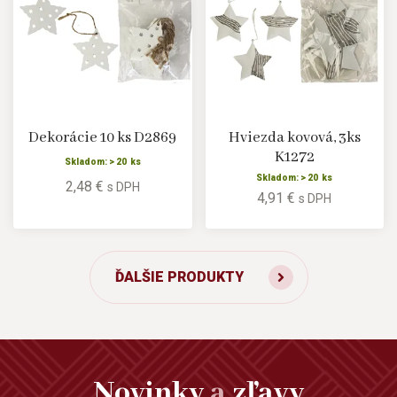
Dekorácie 10 ks D2869
Hviezda kovová, 3ks
K1272
Skladom: > 20 ks
Skladom: > 20 ks
2,48 €
s DPH
4,91 €
s DPH
ĎALŠIE PRODUKTY
Novinky
a
zľavy