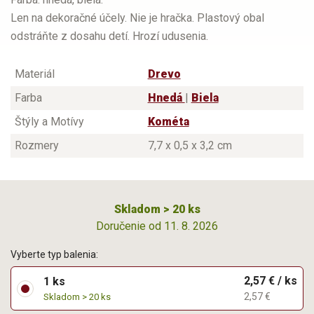
Len na dekoračné účely. Nie je hračka. Plastový obal
odstráňte z dosahu detí. Hrozí udusenia.
Materiál
Drevo
Farba
Hnedá
|
Biela
Štýly a Motívy
Kométa
Rozmery
7,7 x 0,5 x 3,2 cm
Skladom > 20 ks
Doručenie od 11. 8. 2026
Vyberte typ balenia:
2,57 € / ks
1 ks
2,57 €
Skladom > 20 ks