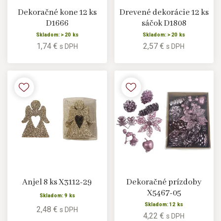
Dekoračné kone 12 ks
Drevené dekorácie 12 ks
D1666
sáčok D1808
Skladom: > 20 ks
Skladom: > 20 ks
1,74 €
2,57 €
s DPH
s DPH
Anjel 8 ks X3112-29
Dekoračné prízdoby
X5467-05
Skladom: 9 ks
Skladom: 12 ks
2,48 €
s DPH
4,22 €
s DPH