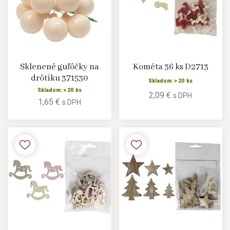
Sklenené guľôčky na
Kométa 36 ks D2713
drôtiku 371530
Skladom: > 20 ks
Skladom: > 20 ks
2,09 €
s DPH
1,65 €
s DPH