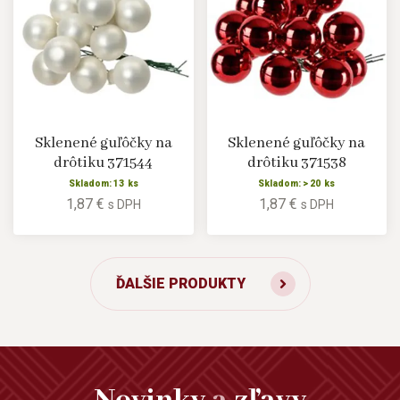
Sklenené guľôčky na
Sklenené guľôčky na
drôtiku 371544
drôtiku 371538
Skladom: 13 ks
Skladom: > 20 ks
1,87 €
1,87 €
s DPH
s DPH
ĎALŠIE PRODUKTY