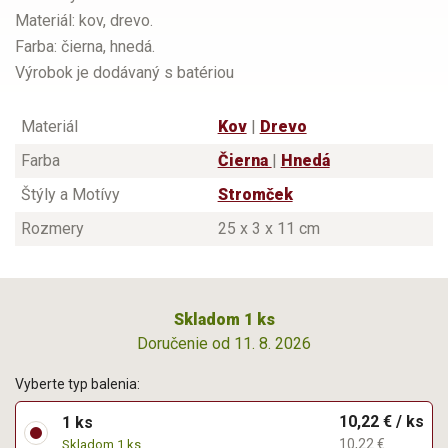
Materiál: kov, drevo.
Farba: čierna, hnedá.
Výrobok je dodávaný s batériou
Materiál
Kov
|
Drevo
Farba
Čierna
|
Hnedá
Štýly a Motívy
Stromček
Rozmery
25 x 3 x 11 cm
Skladom 1 ks
Doručenie od 11. 8. 2026
Vyberte typ balenia:
10,22 € / ks
1 ks
10,22 €
Skladom 1 ks