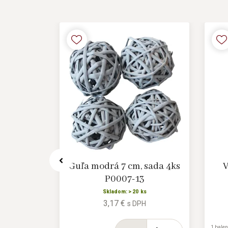
e, 4 ks
Guľa modrá 7 cm, sada 4ks
V
P0007-13
s
Skladom: > 20 ks
3,17 €
H
s DPH
1 balen