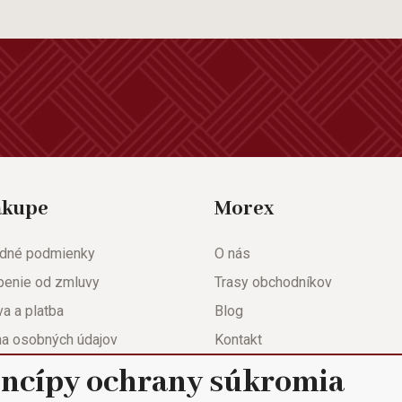
ákupe
Morex
dné podmienky
O nás
penie od zmluvy
Trasy obchodníkov
a a platba
Blog
na osobných údajov
Kontakt
eda
Nastavenie súkromia
incípy ochrany súkromia
ačný list