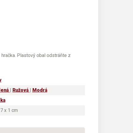
e hračka. Plastový obal odstráňte z
v
lená
|
Ružová
|
Modrá
tka
 7 x 1 cm