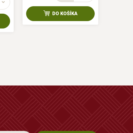
36/324 ks
DO KOŠÍKA