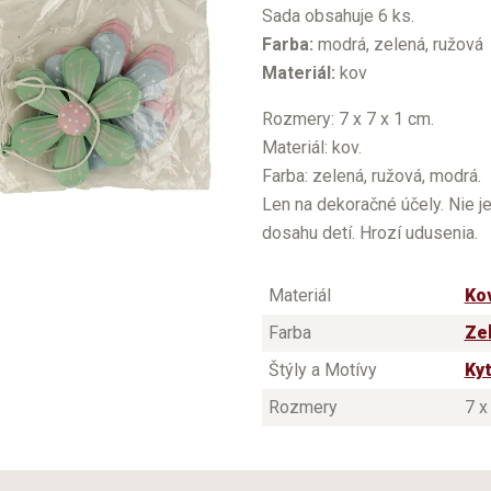
Sada obsahuje 6 ks.
Farba:
modrá, zelená, ružová
Materiál:
kov
Rozmery: 7 x 7 x 1 cm.
Materiál: kov.
Farba: zelená, ružová, modrá.
Len na dekoračné účely. Nie j
dosahu detí. Hrozí udusenia.
Materiál
Ko
Farba
Ze
Štýly a Motívy
Ky
Rozmery
7 x