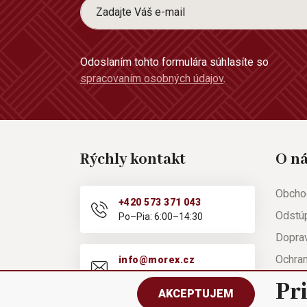
Odoslaním tohto formulára súhlasíte so
spracovaním osobných údajov
.
Rýchly kontakt
O n
Obcho
+420 573 371 043
Odstú
Po–Pia: 6:00–14:30
Doprav
Ochra
info@morex.cz
Po–Pia: 6:00–14:30
Nápov
Pr
AKCEPTUJEM
Reklam