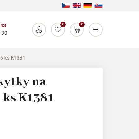
0
0
043
:30
 6 ks K1381
kytky na
6 ks K1381