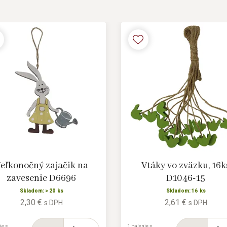
eľkonočný zajačik na
Vtáky vo zväzku, 16k
zavesenie D6696
D1046-15
Skladom: > 20 ks
Skladom: 16 ks
2,30 €
2,61 €
s DPH
s DPH
ie =
1 balenie =