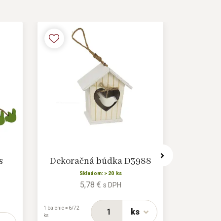
s
Dekoračná búdka D3988
Menovk
Skladom: > 20 ks
5,78 €
s DPH
1 balenie = 6/72
ks
ks
1 balenie =