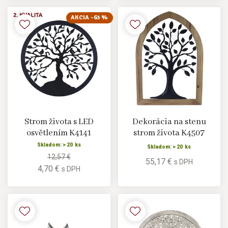
AKCIA -63 %
Strom života s LED
Dekorácia na stenu
osvětlením K4141
strom života K4507
Skladom: > 20 ks
Skladom: > 20 ks
12,57 €
55,17 €
s DPH
4,70 €
s DPH