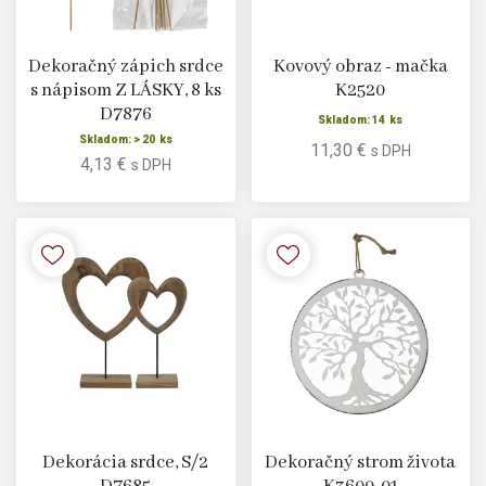
Dekoračný zápich srdce
Kovový obraz - mačka
s nápisom Z LÁSKY, 8 ks
K2520
D7876
Skladom: 14 ks
Skladom: > 20 ks
11,30 €
s DPH
4,13 €
s DPH
Dekorácia srdce, S/2
Dekoračný strom života