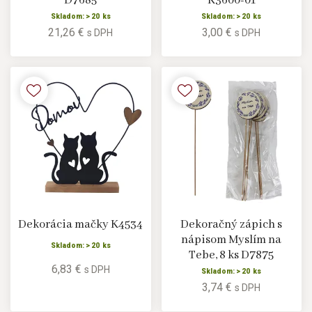
D7685
K3600-01
Skladom: > 20 ks
Skladom: > 20 ks
21,26 €
3,00 €
s DPH
s DPH
Dekorácia mačky K4534
Dekoračný zápich s
nápisom Myslím na
Skladom: > 20 ks
Tebe, 8 ks D7875
6,83 €
s DPH
Skladom: > 20 ks
3,74 €
s DPH