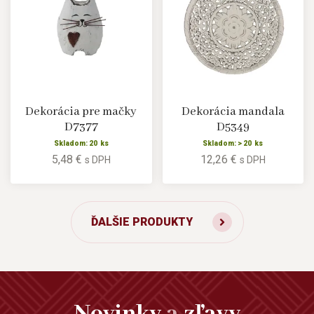
Dekorácia pre mačky
Dekorácia mandala
D7377
D5349
Skladom: 20 ks
Skladom: > 20 ks
5,48 €
12,26 €
s DPH
s DPH
ĎALŠIE PRODUKTY
Novinky
a
zľavy