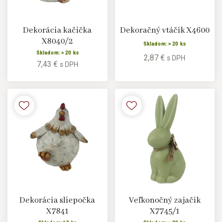
Dekorácia kačička
Dekoračný vtáčik X4600
X8040/2
Skladom: > 20 ks
Skladom: > 20 ks
2,87 €
s DPH
7,43 €
s DPH
Dekorácia sliepočka
Veľkonočný zajačik
X7841
X7745/1