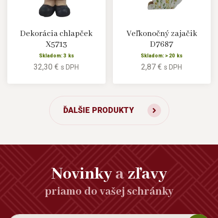
Dekorácia chlapček
Veľkonočný zajačik
X5713
D7687
Skladom: 3 ks
Skladom: > 20 ks
32,30 €
2,87 €
s DPH
s DPH
ĎALŠIE PRODUKTY
Novinky
a
zľavy
priamo do vašej schránky