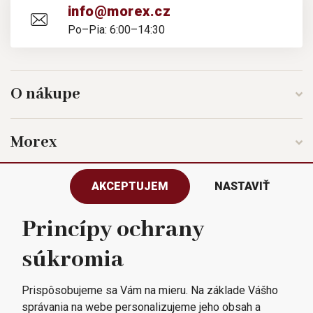
info@morex.cz
Po–Pia: 6:00–14:30
O nákupe
Morex
AKCEPTUJEM
NASTAVIŤ
Sledujte nás
Princípy ochrany
súkromia
Všetky práva vyhradené © 2023
Morex, spol. s r.o.
Prispôsobujeme sa Vám na mieru. Na základe Vášho
správania na webe personalizujeme jeho obsah a