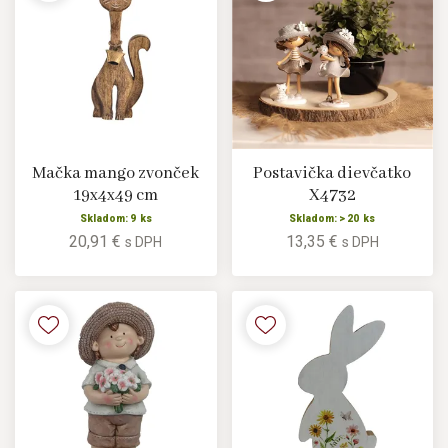
Mačka mango zvonček
Postavička dievčatko
19x4x49 cm
X4732
Skladom: 9 ks
Skladom: > 20 ks
20,91 €
13,35 €
s DPH
s DPH