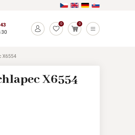
0
0
043
:30
c X6554
chlapec X6554