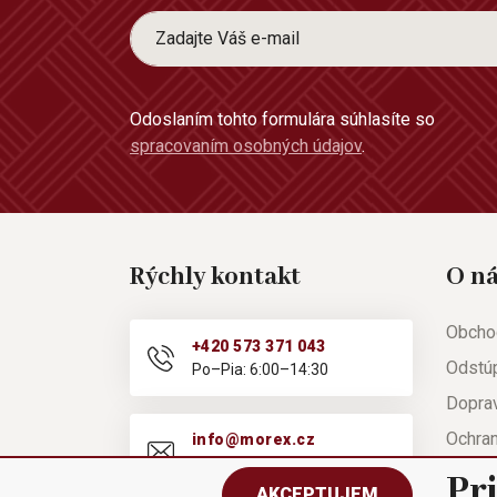
Odoslaním tohto formulára súhlasíte so
spracovaním osobných údajov
.
Rýchly kontakt
O n
Obcho
+420 573 371 043
Odstú
Po–Pia: 6:00–14:30
Doprav
Ochra
info@morex.cz
Po–Pia: 6:00–14:30
Nápov
Pr
AKCEPTUJEM