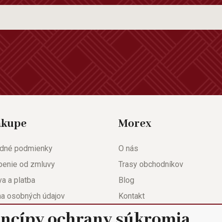
ákupe
Morex
dné podmienky
O nás
penie od zmluvy
Trasy obchodníkov
a a platba
Blog
na osobných údajov
Kontakt
eda
Nastavenie súkromia
incípy ochrany súkromia