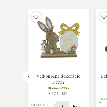
vonček
Veľkonočné dekorácie
Dek
m
D7702
Skladom: > 20 ks
3,57 €
H
s DPH
1 balen
ks
1 balenie = 6/72
ks
ks