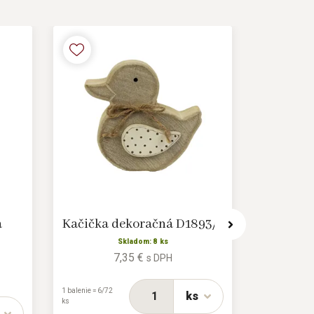
a
Kačička dekoračná D1893/1
Dekorač
Skladom: 8 ks
7,35 €
s DPH
1 balenie = 6/72
1 balenie =
ks
ks
12/288 ks