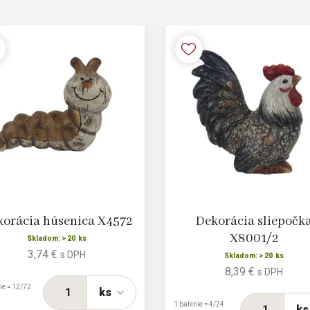
orácia húsenica X4572
Dekorácia sliepočk
X8001/2
Skladom: > 20 ks
3,74 €
s DPH
Skladom: > 20 ks
8,39 €
s DPH
ie = 12/72
ks
1 balenie = 4/24
ks