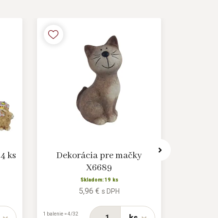
4 ks
Dekorácia pre mačky
Dekorác
X6689
Skladom: 19 ks
5,96 €
s DPH
1 balenie = 6/10
ks
1 balenie = 4/32
ks