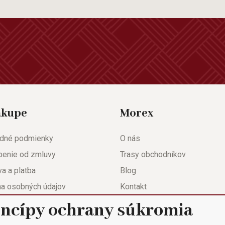
ákupe
Morex
dné podmienky
O nás
penie od zmluvy
Trasy obchodníkov
a a platba
Blog
na osobných údajov
Kontakt
eda
Nastavenie súkromia
incípy ochrany súkromia
ačný list