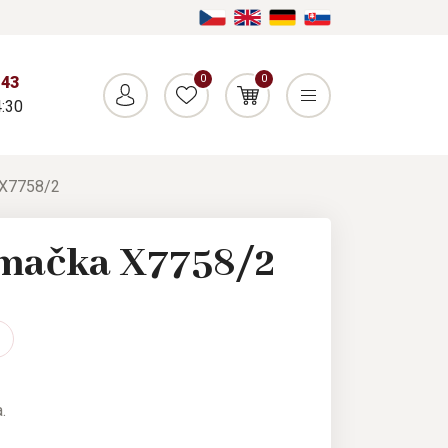
0
0
043
:30
 X7758/2
 mačka X7758/2
.