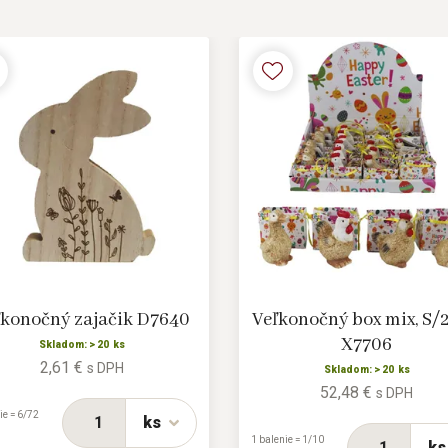
ľkonočný zajačik D7640
Veľkonočný box mix, S/2
X7706
Skladom: > 20 ks
2,61 €
s DPH
Skladom: > 20 ks
52,48 €
s DPH
ie = 6/72
ks
1 balenie = 1/10
ks