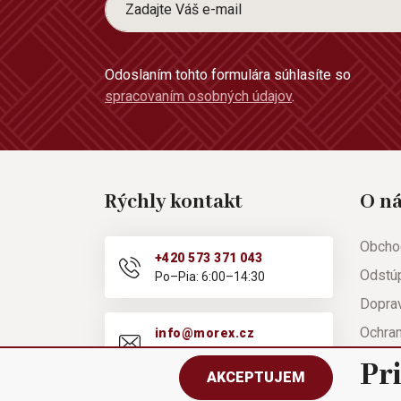
Odoslaním tohto formulára súhlasíte so
spracovaním osobných údajov
.
Rýchly kontakt
O n
Obcho
+420 573 371 043
Odstú
Po–Pia: 6:00–14:30
Doprav
Ochra
info@morex.cz
Po–Pia: 6:00–14:30
Nápov
Pr
AKCEPTUJEM
Reklam