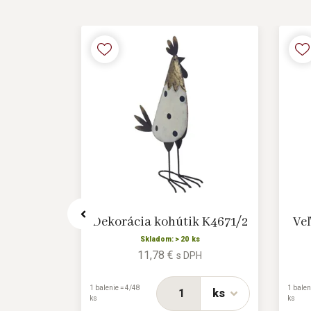
 D5024
Dekorácia kohútik K4671/2
Ve
s
Skladom: > 20 ks
11,78 €
H
s DPH
1 balenie = 4/48
1 balen
ks
ks
ks
ks