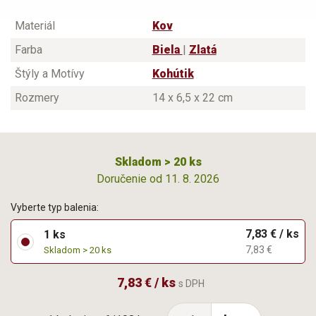
Materiál
Kov
Farba
Biela
|
Zlatá
Štýly a Motívy
Kohútik
Rozmery
14 x 6,5 x 22 cm
Skladom > 20 ks
Doručenie od 11. 8. 2026
Vyberte typ balenia:
7,83 € / ks
1 ks
7,83 €
Skladom > 20 ks
7,83 € / ks
s DPH