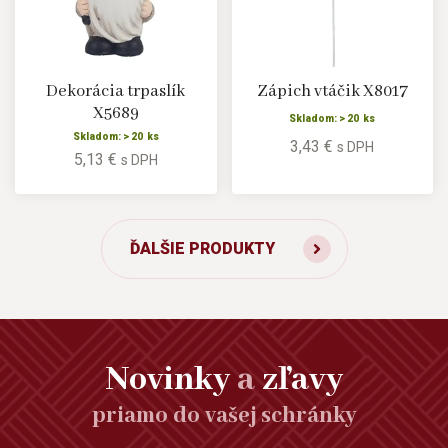
Dekorácia trpaslík
Zápich vtáčik X8017
X5689
Skladom: > 20 ks
Skladom: > 20 ks
3,43 €
s DPH
5,13 €
s DPH
ĎALŠIE PRODUKTY
Novinky
a
zľavy
priamo do vašej schránky