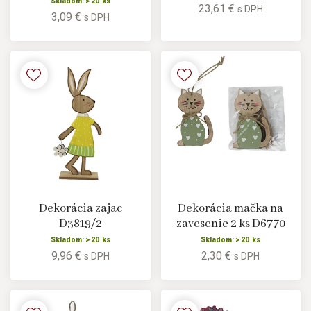
Skladom: > 20 ks
23,61 €
s DPH
3,09 €
s DPH
Dekorácia zajac
Dekorácia mačka na
D3819/2
zavesenie 2 ks D6770
Skladom: > 20 ks
Skladom: > 20 ks
9,96 €
2,30 €
s DPH
s DPH