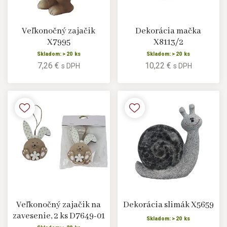
Veľkonočný zajačik
Dekorácia mačka
X7995
X8113/2
Skladom: > 20 ks
Skladom: > 20 ks
7,26 €
10,22 €
s DPH
s DPH
Veľkonočný zajačik na
Dekorácia slimák X5659
zavesenie, 2 ks D7649-01
Skladom: > 20 ks