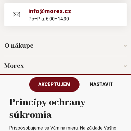
info@morex.cz
Po–Pia: 6:00–14:30
O nákupe
Morex
AKCEPTUJEM
NASTAVIŤ
Sledujte nás
Princípy ochrany
súkromia
Všetky práva vyhradené © 2023
Morex, spol. s r.o.
Prispôsobujeme sa Vám na mieru. Na základe Vášho