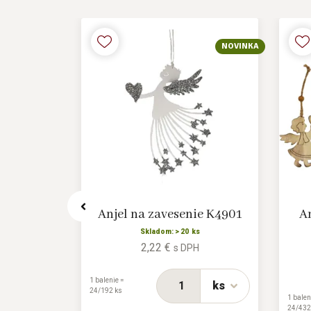
NOVINKA
cie na
Anjel na zavesenie K4901
An
293
Skladom: > 20 ks
2,22 €
s DPH
H
1 balenie =
ks
24/192 ks
1 balen
ks
24/432