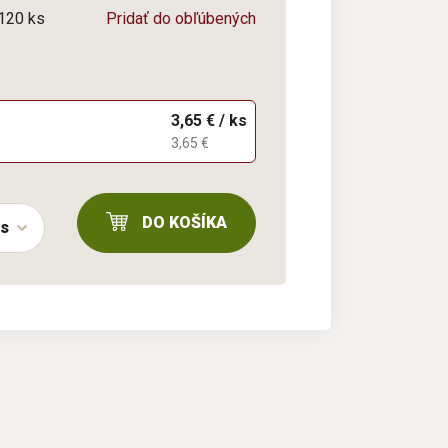
/120 ks
Pridať do obľúbených
3,65 € / ks
3,65 €
DO KOŠÍKA
ks