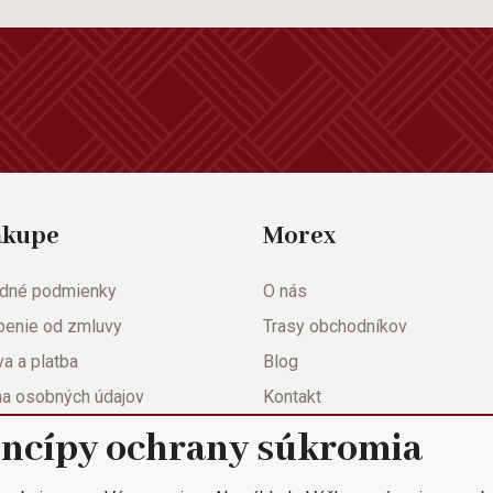
ákupe
Morex
dné podmienky
O nás
penie od zmluvy
Trasy obchodníkov
a a platba
Blog
na osobných údajov
Kontakt
eda
Nastavenie súkromia
incípy ochrany súkromia
ačný list