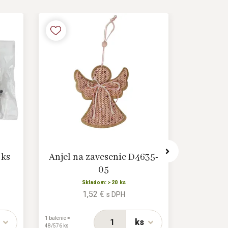
 ks
Anjel na zavesenie D4635-
Viano
05
Skladom: > 20 ks
1,52 €
s DPH
1 balenie =
1 balenie =
ks
48/576 ks
24/288 ks