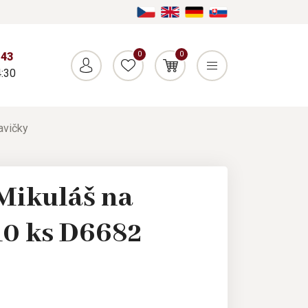
0
0
043
:30
avičky
Mikuláš na
10 ks D6682