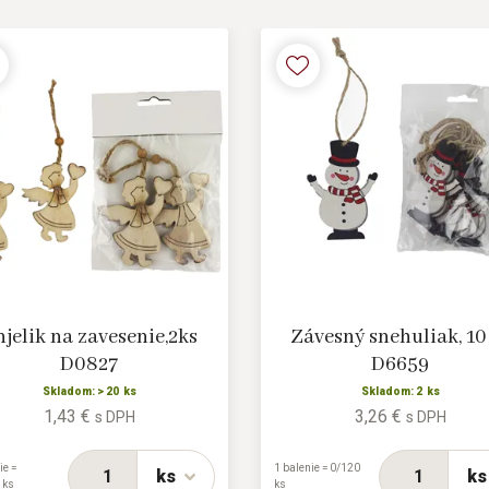
jelik na zavesenie,2ks
Závesný snehuliak, 10
D0827
D6659
Skladom: > 20 ks
Skladom: 2 ks
1,43 €
3,26 €
s DPH
s DPH
ie =
1 balenie = 0/120
ks
ks
 ks
ks