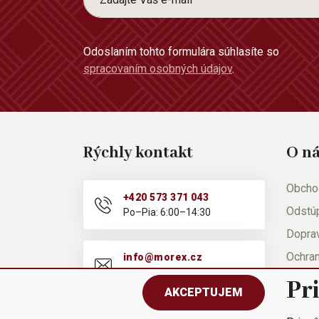
Odoslaním tohto formulára súhlasíte so
spracovaním osobných údajov
.
Rýchly kontakt
O n
Obcho
+420 573 371 043
Odstú
Po–Pia: 6:00–14:30
Doprav
Ochra
info@morex.cz
Po–Pia: 6:00–14:30
Nápov
Pr
AKCEPTUJEM
Reklam