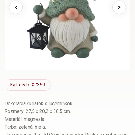
Kat.
číslo: X7359
Dekorácia škriatok s lucerničkou.
Rozmery: 27,5 x 20,2 x 38,5 cm.
Materiál: magnesia.
Farba: zelená, biela.
Upozornenie: Iba LED/čajové sviečky. Riziko vznietenia pri