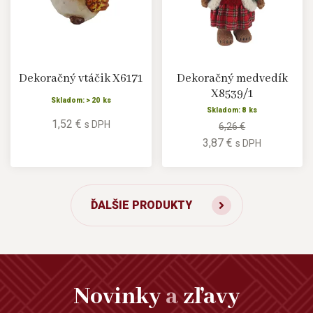
Dekoračný vtáčik X6171
Dekoračný medvedík
X8539/1
Skladom: > 20 ks
Skladom: 8 ks
1,52 €
s DPH
6,26 €
3,87 €
s DPH
ĎALŠIE PRODUKTY
Novinky
a
zľavy