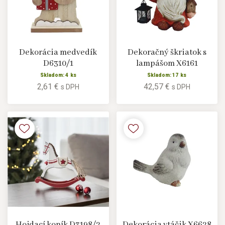
Dekorácia medvedík
Dekoračný škriatok s
D6310/1
lampášom X6161
Skladom: 4 ks
Skladom: 17 ks
2,61 €
42,57 €
s DPH
s DPH
Hojdací koník D3198/2
Dekorácia vtáčik X6628