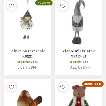
NOVINKA
Bábika na zavesenie
Vianočný škriatok
X8531
X7517-21
Skladom: > 20 ks
Skladom: 19 ks
3,09 €
10,22 €
s DPH
s DPH
AKCIA -38 %