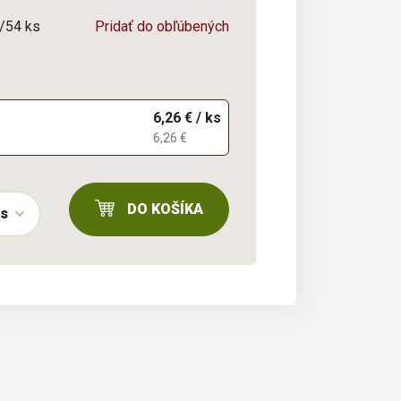
6/54 ks
Pridať do obľúbených
6,26 € / ks
6,26 €
DO KOŠÍKA
ks