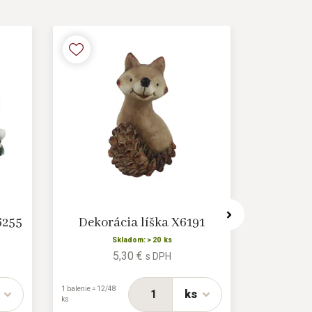
6255
Dekorácia líška X6191
Dekor
Skladom: > 20 ks
5,30 €
s DPH
1 balenie = 12/48
ks
1 balenie = 1/6 
ks