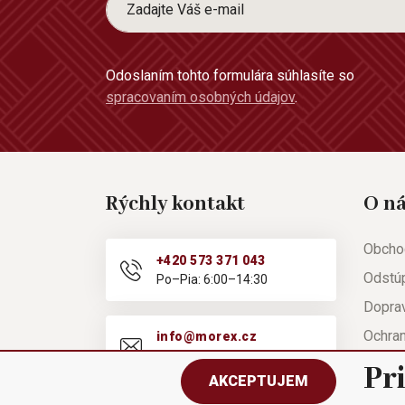
Odoslaním tohto formulára súhlasíte so
spracovaním osobných údajov
.
Rýchly kontakt
O n
Obcho
+420 573 371 043
Odstú
Po–Pia: 6:00–14:30
Doprav
Ochra
info@morex.cz
Po–Pia: 6:00–14:30
Nápov
Pr
AKCEPTUJEM
Reklam