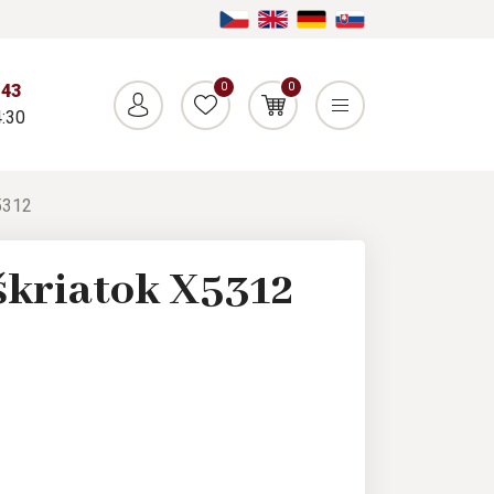
0
0
043
:30
5312
škriatok X5312