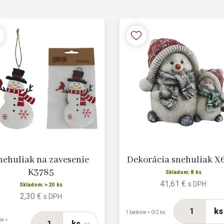
nehuliak na zavesenie
Dekorácia snehuliak X
K3785
Skladom: 8 ks
41,61 €
s DPH
Skladom: > 20 ks
2,30 €
s DPH
ks
1 balenie = 0/2 ks
ie =
ks