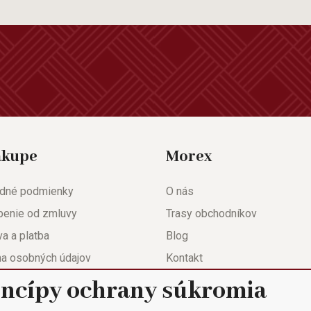
ákupe
Morex
dné podmienky
O nás
penie od zmluvy
Trasy obchodníkov
a a platba
Blog
na osobných údajov
Kontakt
eda
Nastavenie súkromia
incípy ochrany súkromia
ačný list