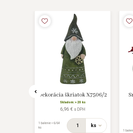
liak s
Dekorácia škriatok X7506/2
S
X6224
Skladom: > 20 ks
6,96 €
s DPH
H
1 balenie = 6/64
ks
ks
1 balen
ks