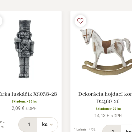
úrka luskáčik X5038-28
Dekorácia hojdací ko
D2460-26
Skladom: > 20 ks
2,09 €
s DPH
Skladom: > 20 ks
14,13 €
s DPH
ie =
ks
 ks
1 balenie = 4/32
ks