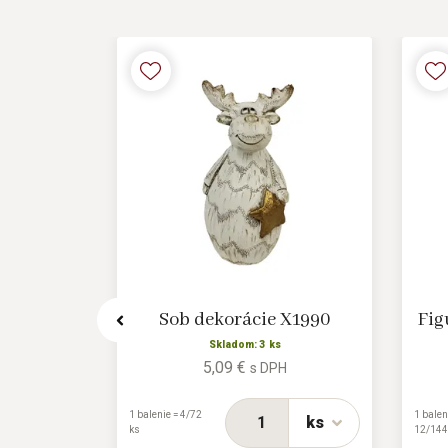
k X4407
Sob dekorácie X1990
Fig
s
Skladom: 3 ks
5,09 €
H
s DPH
1 balenie = 4/72
1 balen
ks
ks
ks
12/144