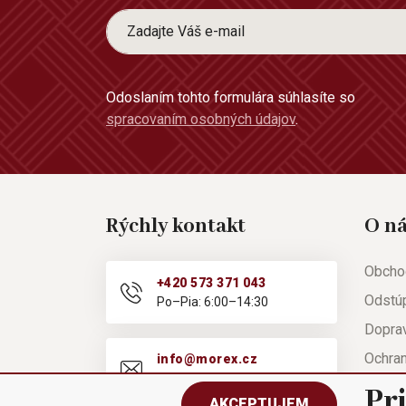
Odoslaním tohto formulára súhlasíte so
spracovaním osobných údajov
.
Rýchly kontakt
O n
Obcho
+420 573 371 043
Odstú
Po–Pia: 6:00–14:30
Doprav
Ochra
info@morex.cz
Po–Pia: 6:00–14:30
Nápov
Pr
AKCEPTUJEM