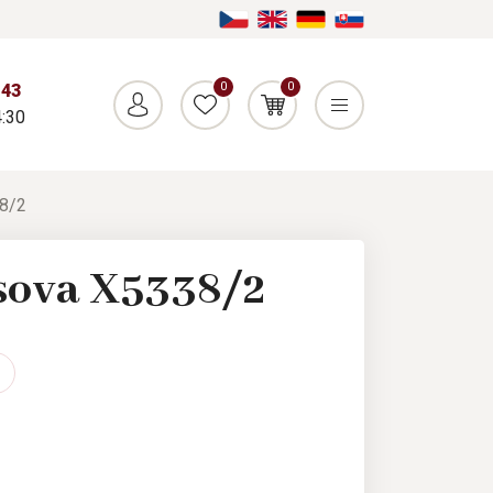
0
0
043
:30
38/2
sova X5338/2