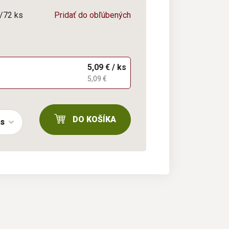
4/72 ks
Pridať do obľúbených
5,09 € / ks
5,09 €
DO KOŠÍKA
ks