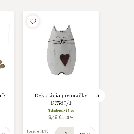
ník
Dekorácia pre mačky
Vian
D7385/1
Skladom: > 20 ks
8,48 €
s DPH
1 balenie = 4/96
1 balenie = 6/72
ks