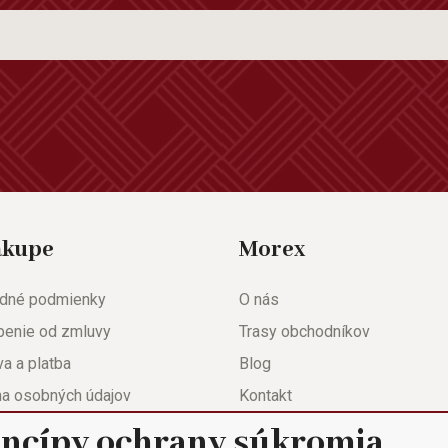
ákupe
Morex
dné podmienky
O nás
penie od zmluvy
Trasy obchodníkov
a a platba
Blog
na osobných údajov
Kontakt
eda
Nastavenie súkromia
incípy ochrany súkromia