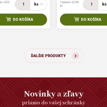
ie = 0/20
1 balenie = 6/144
ks
ks
ks
DO KOŠÍKA
DO KOŠÍKA
ĎALŠIE PRODUKTY
Novinky
a
zľavy
priamo do vašej schránky