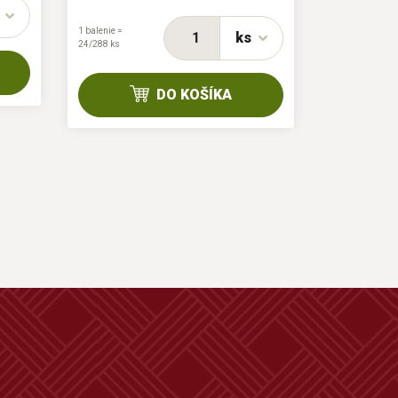
1 balenie =
48/576 ks
1 balenie =
ks
24/288 ks
DO KOŠÍKA