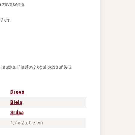
a zavesenie.
,7 cm.
e hračka. Plastový obal odstráňte z
Drevo
Biela
Srdca
1,7 x 2 x 0,7 cm