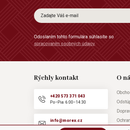
Odoslaním tohto formulára súhlasíte so
spracovaním osobných údajov
.
Rýchly kontakt
O n
Obcho
+420 573 371 043
Odstú
Po–Pia: 6:00–14:30
Doprav
Ochra
info@morex.cz
Po–Pia: 6:00–14:30
Nápov