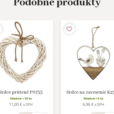
Podobné
produkty
Srdce prútené P0733
Srdce na zavesenie K2
Skladom: > 20 ks
Skladom: 16 ks
11,00 €
6,96 €
s DPH
s DPH