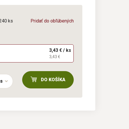
/240 ks
Pridať do obľúbených
3,43 € / ks
3,43 €
DO KOŠÍKA
ks