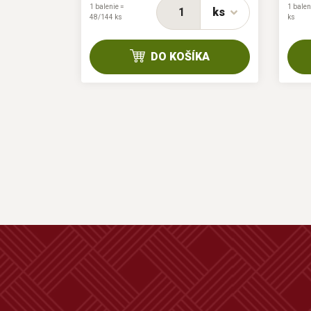
1 balenie =
1 balen
ks
ks
48/144 ks
ks
KA
DO KOŠÍKA