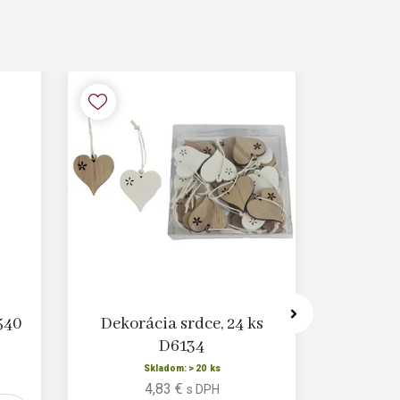
540
Dekorácia srdce, 24 ks
Srdce na
D6134
Skladom: > 20 ks
4,83 €
s DPH