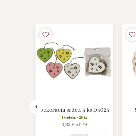
P1997/1
Dekorácia srdce, 4 ks D4024
s
Skladom: > 20 ks
3,83 €
H
s DPH