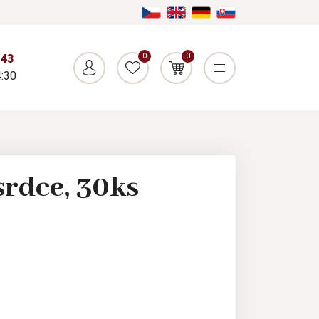
0
0
043
:30
srdce, 30ks