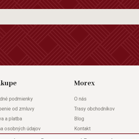
ákupe
Morex
dné podmienky
O nás
penie od zmluvy
Trasy obchodníkov
a a platba
Blog
na osobných údajov
Kontakt
eda
Nastavenie súkromia