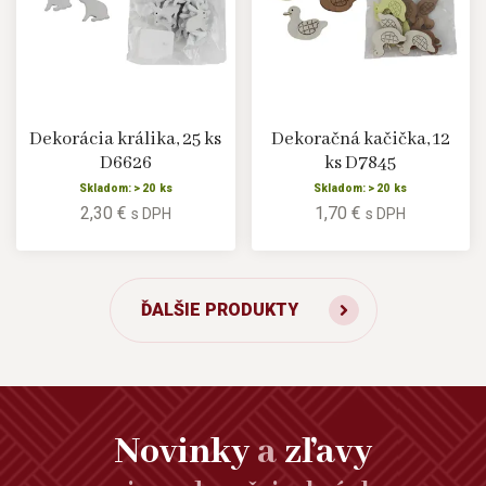
Dekorácia králika, 25 ks
Dekoračná kačička, 12
D6626
ks D7845
Skladom: > 20 ks
Skladom: > 20 ks
2,30 €
1,70 €
s DPH
s DPH
ĎALŠIE PRODUKTY
Novinky
a
zľavy