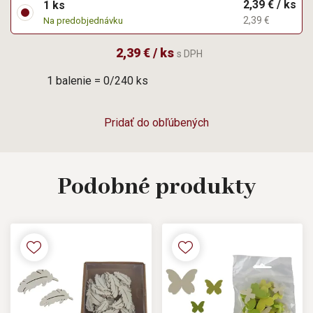
2,39 € / ks
1 ks
2,39 €
Na predobjednávku
2,39 € / ks
s DPH
1 balenie = 0/240 ks
Pridať do obľúbených
Podobné
produkty