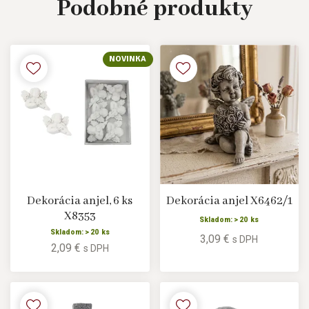
Podobné
produkty
NOVINKA
Dekorácia anjel, 6 ks
Dekorácia anjel X6462/1
X8353
Skladom: > 20 ks
Skladom: > 20 ks
3,09 €
s DPH
2,09 €
s DPH