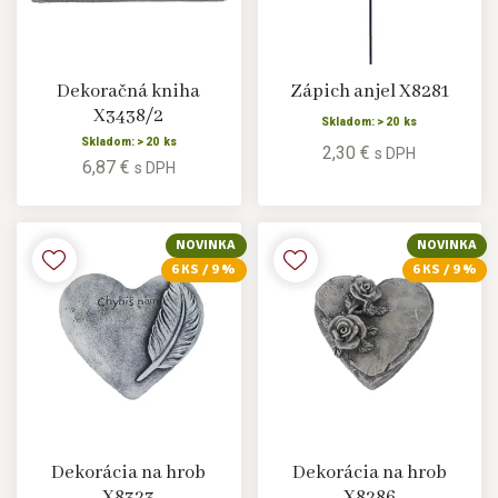
Dekoračná kniha
Zápich anjel X8281
X3438/2
Skladom: > 20 ks
Skladom: > 20 ks
2,30 €
s DPH
6,87 €
s DPH
NOVINKA
NOVINKA
6 KS / 9 %
6 KS / 9 %
Dekorácia na hrob
Dekorácia na hrob
X8323
X8286