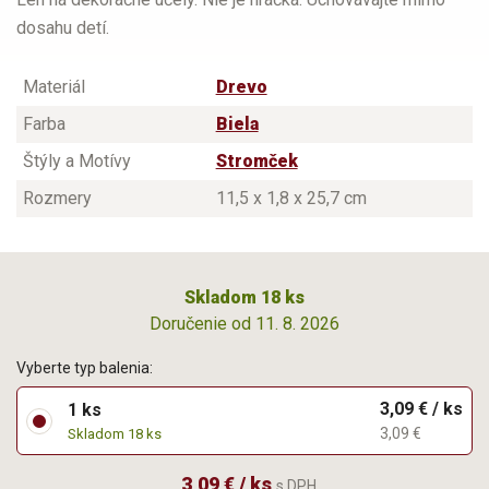
dosahu detí.
Materiál
Drevo
Farba
Biela
Štýly a Motívy
Stromček
Rozmery
11,5 x 1,8 x 25,7 cm
Skladom 18 ks
Doručenie od 11. 8. 2026
Vyberte typ balenia:
3,09 € / ks
1 ks
3,09 €
Skladom 18 ks
3,09 € / ks
s DPH