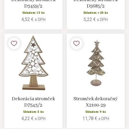
D3459/2
D5685/2
Skladom: 13 ks
Skladom: > 20 ks
4,52 €
5,22 €
s DPH
s DPH
Dekorácia stromček
Stromček dekoračný
D7543/2
X2100-29
Skladom: 5 ks
Skladom: 9 ks
4,22 €
11,78 €
s DPH
s DPH