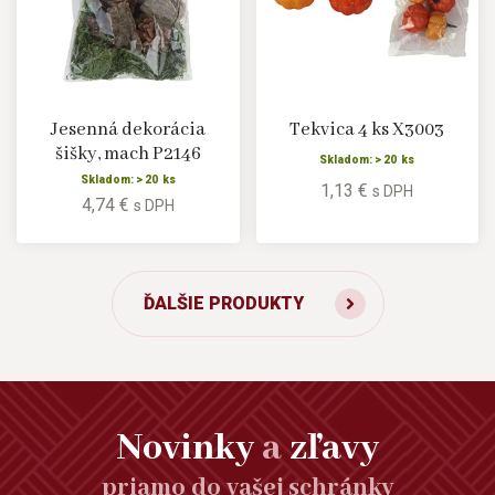
Jesenná dekorácia
Tekvica 4 ks X3003
šišky, mach P2146
Skladom: > 20 ks
Skladom: > 20 ks
1,13 €
s DPH
4,74 €
s DPH
ĎALŠIE PRODUKTY
Novinky
a
zľavy
priamo do vašej schránky