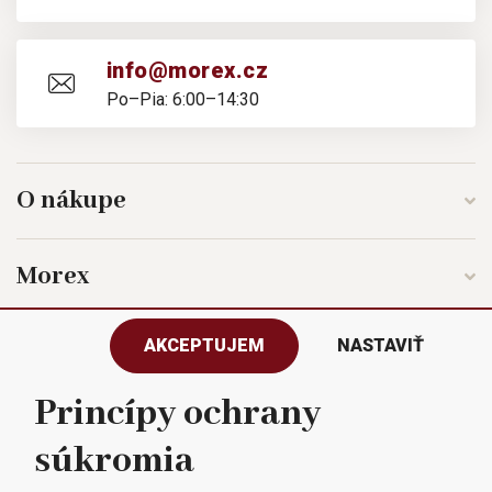
info@morex.cz
Po–Pia: 6:00–14:30
O nákupe
Morex
AKCEPTUJEM
NASTAVIŤ
Sledujte nás
Princípy ochrany
súkromia
Všetky práva vyhradené © 2023