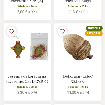
zavesenie X7215/4
tekvicou P2093
Skladom: > 20 ks
Skladom: > 20 ks
5,00 €
1,13 €
s DPH
s DPH
NOVINKA
4 KS / 9 %
Jesenná dekorácia na
Dekoračný žaluď
zavesenie, 2 ks D5746-02
X8234/3
Skladom: > 20 ks
Skladom: > 20 ks
2,30 €
11,00 €
s DPH
s DPH