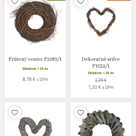
Prútený veniec P2183/1
Dekoračné srdce
P1532/1
Skladom: > 20 ks
Skladom: > 20 ks
8,78 €
s DPH
2,39 €
1,30 €
s DPH