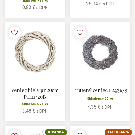
Skladom: > 20 ks
26,04 €
s DPH
0,83 €
s DPH
Veniec biely pr.20cm
Prútený veniec P2436/3
P1111/20B
Skladom: > 20 ks
Skladom: > 20 ks
4,35 €
s DPH
3,48 €
s DPH
NOVINKA
AKCIA -46 %