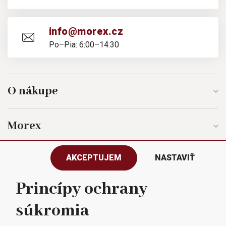
info@morex.cz
Po–Pia: 6:00–14:30
O nákupe
Morex
AKCEPTUJEM
NASTAVIŤ
Sledujte nás
Princípy ochrany
súkromia
Všetky práva vyhradené © 2023