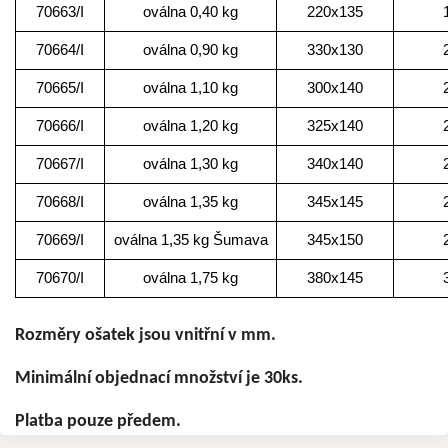
70663/I
oválna 0,40 kg
220x135
70664/I
oválna 0,90 kg
330x130
70665/I
oválna 1,10 kg
300x140
70666/I
oválna 1,20 kg
325x140
70667/I
oválna 1,30 kg
340x140
70668/I
oválna 1,35 kg
345x145
70669/I
oválna 1,35 kg Šumava
345x150
70670/I
oválna 1,75 kg
380x145
Rozměry ošatek jsou vnitřní v mm.
Minimální objednací množství je 30ks.
Platba pouze předem.