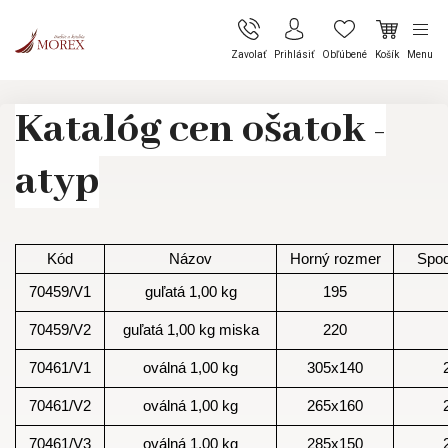
Zavolať
Prihlásiť
Obľúbené
Košík
Menu
Katalóg cen ošatok -
atyp
Kód
Názov
Horný rozmer
Spod
70459/V1
guľatá 1,00 kg
195
70459/V2
guľatá 1,00 kg miska
220
70461/V1
oválná 1,00 kg
305x140
70461/V2
oválná 1,00 kg
265x160
70461/V3
oválná 1,00 kg
285x150