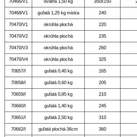
70466/V1
oválna 1,50 kg
350x150
70468/V1
guľatá 1,25 kg miska
240
70470/V1
okrúhla plochá
220
70470/V2
okrúhla plochá
235
70470/V3
okrúhla plochá
260
70470/V4
okrúhla plochá
325
70657/I
guľatá 0,40 kg
165
70658/I
guľatá 0,60 kg
205
70659/I
guľatá 0,85 kg
210
70660/I
guľatá 1,40 kg
245
70661/I
guľatá 2,50 kg
310
70662/I
guľatá plochá-36cm
360