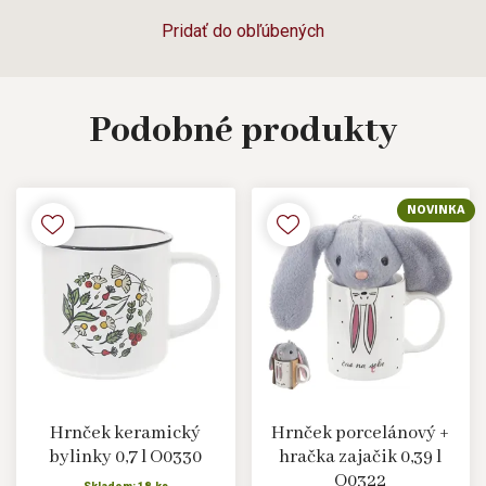
Pridať do obľúbených
Podobné
produkty
NOVINKA
Hrnček keramický
Hrnček porcelánový +
bylinky 0,7 l O0330
hračka zajačik 0,39 l
O0322