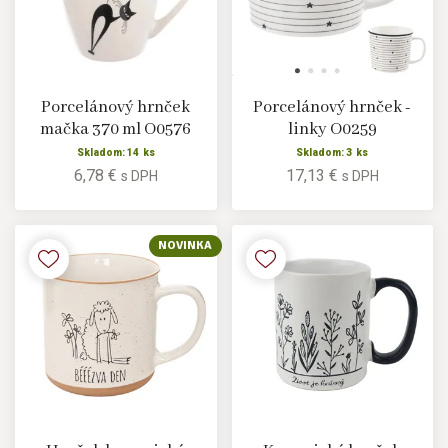
Porcelánový hrnček
Porcelánový hrnček -
mačka 370 ml O0576
linky O0259
Skladom: 14 ks
Skladom: 3 ks
6,78 €
17,13 €
s DPH
s DPH
NOVINKA