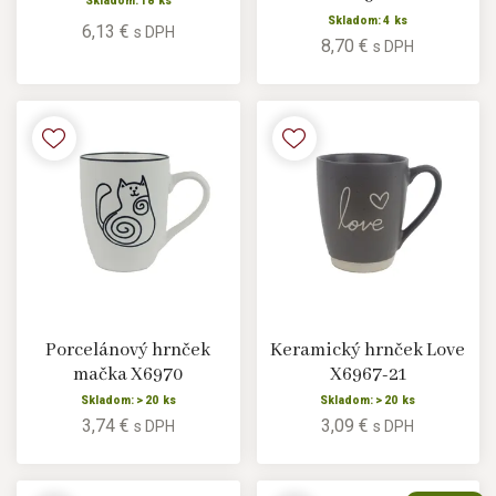
Skladom: 18 ks
Skladom: 4 ks
6,13 €
s DPH
8,70 €
s DPH
Porcelánový hrnček
Keramický hrnček Love
mačka X6970
X6967-21
Skladom: > 20 ks
Skladom: > 20 ks
3,74 €
3,09 €
s DPH
s DPH