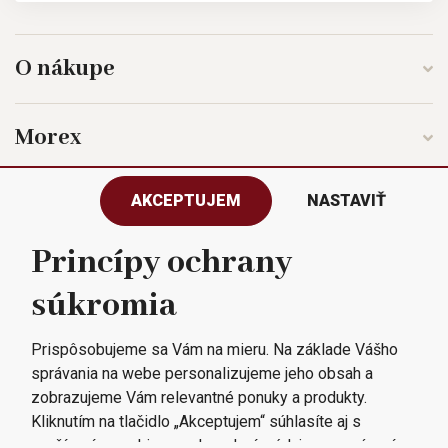
O nákupe
Morex
AKCEPTUJEM
NASTAVIŤ
Sledujte nás
Princípy ochrany
súkromia
Všetky práva vyhradené © 2023
Morex, spol. s r.o.
Prispôsobujeme sa Vám na mieru. Na základe Vášho
správania na webe personalizujeme jeho obsah a
zobrazujeme Vám relevantné ponuky a produkty.
Kliknutím na tlačidlo „Akceptujem“ súhlasíte aj s
využívaním cookies a odovzdaním údajov o správaní na