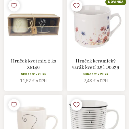
NOVINKA
Hrnček kvet mix, 2 ks
Hrnček keramický
X8146
varák kvetí 0,5 l O0639
Skladom: > 20 ks
Skladom: > 20 ks
11,52 €
7,43 €
s DPH
s DPH