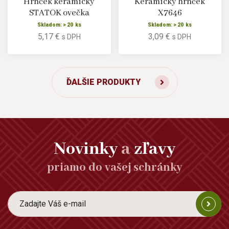
Hrnček keramický
Keramický hrnček
STATOK ovečka
X7646
Skladom: > 20 ks
Skladom: > 20 ks
5,17 €
3,09 €
s DPH
s DPH
ĎALŠIE PRODUKTY
Novinky
a
zľavy
priamo do vašej schránky