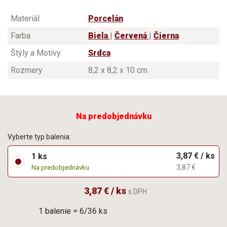
Materiál
Porcelán
Farba
Biela
|
Červená
|
Čierna
Štýly a Motívy
Srdca
Rozmery
8,2 x 8,2 x 10 cm
Na predobjednávku
Vyberte typ balenia:
3,87 € / ks
1 ks
3,87 €
Na predobjednávku
3,87 € / ks
s DPH
1 balenie = 6/36 ks