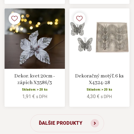
Dekor. kvet 20cm -
Dekoračný motýľ, 6 ks
zápich X3586/3
X4324-28
Skladom: > 20 ks
Skladom: > 20 ks
1,91 €
4,30 €
s DPH
s DPH
ĎALŠIE PRODUKTY