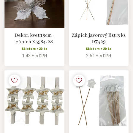
Dekor. kvet 13cm -
Zápich javorový list, 3 ks
zápich X3584-28
D7429
Skladom: > 20 ks
Skladom: > 20 ks
1,43 €
2,61 €
s DPH
s DPH