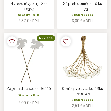
Hviezdičky klip, 8ks
Zápich domček, 10 ks
X0375
D6673
Skladom: > 20 ks
Skladom: > 20 ks
2,87 €
3,00 €
s DPH
s DPH
NOVINKA
Zápich duch, 4 ks D6590
Koníky vo zväzku, 16ks
D1181-01
Skladom: > 20 ks
Skladom: > 20 ks
2,00 €
s DPH
2,61 €
s DPH