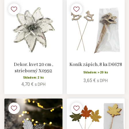
Dekor. kvet 20 cm ,
Koník zápich, 8 ks D6678
strieborný X0992
Skladom: > 20 ks
Skladom: 2 ks
3,65 €
s DPH
4,70 €
s DPH