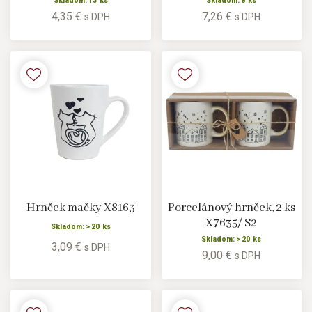
Skladom: 13 ks
Skladom: 8 ks
4,35 €
7,26 €
s DPH
s DPH
Hrnček mačky X8163
Porcelánový hrnček, 2 ks
X7635/ S2
Skladom: > 20 ks
Skladom: > 20 ks
3,09 €
s DPH
9,00 €
s DPH