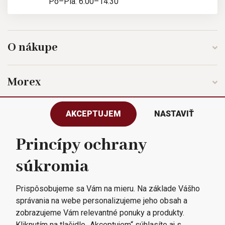
Po–Pia: 6:00–14:30
O nákupe
Morex
AKCEPTUJEM
NASTAVIŤ
Sledujte nás
Princípy ochrany
súkromia
Všetky práva vyhradené © 2023
Morex, spol. s r.o.
Prispôsobujeme sa Vám na mieru. Na základe Vášho
správania na webe personalizujeme jeho obsah a
zobrazujeme Vám relevantné ponuky a produkty.
Kliknutím na tlačidlo „Akceptujem“ súhlasíte aj s