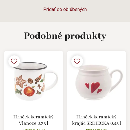
Pridať do obľúbených
Podobné
produkty
Hrnček keramický
Hrnček keramický
Vianoce 0,35 l
krajáč SRDIEČKA 0,45 l