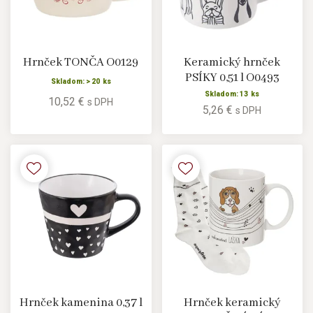
Hrnček TONČA O0129
Keramický hrnček
PSÍKY 0,51 l O0493
Skladom: > 20 ks
Skladom: 13 ks
10,52 €
s DPH
5,26 €
s DPH
Hrnček kamenina 0,37 l
Hrnček keramický