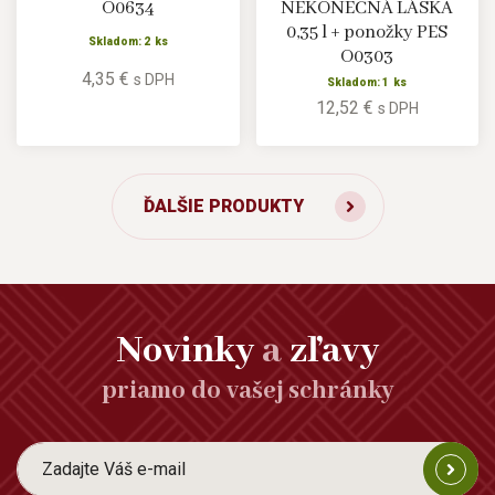
O0634
NEKONEČNÁ LÁSKA
0,35 l + ponožky PES
Skladom: 2 ks
O0303
4,35 €
s DPH
Skladom: 1 ks
12,52 €
s DPH
ĎALŠIE PRODUKTY
Novinky
a
zľavy
priamo do vašej schránky