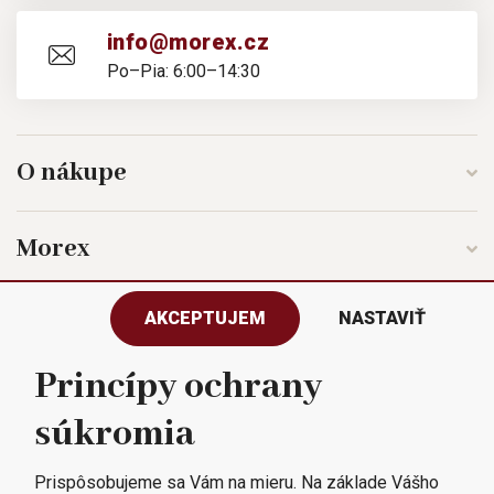
info@morex.cz
Po–Pia: 6:00–14:30
O nákupe
Morex
AKCEPTUJEM
NASTAVIŤ
Sledujte nás
Princípy ochrany
súkromia
Všetky práva vyhradené © 2023
Morex, spol. s r.o.
Prispôsobujeme sa Vám na mieru. Na základe Vášho