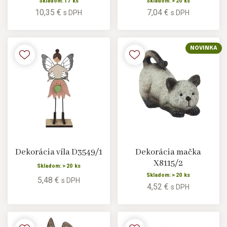
Skladom: 17 ks
Skladom: > 20 ks
10,35 €
7,04 €
s DPH
s DPH
NOVINKA
Dekorácia víla D3549/1
Dekorácia mačka
X8115/2
Skladom: > 20 ks
Skladom: > 20 ks
5,48 €
s DPH
4,52 €
s DPH