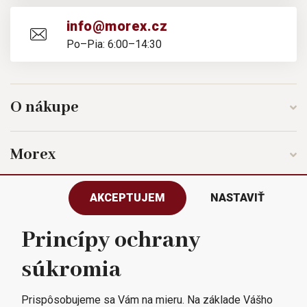
info@morex.cz
Po–Pia: 6:00–14:30
O nákupe
Morex
AKCEPTUJEM
NASTAVIŤ
Sledujte nás
Princípy ochrany
súkromia
Všetky práva vyhradené © 2023
Morex, spol. s r.o.
Prispôsobujeme sa Vám na mieru. Na základe Vášho