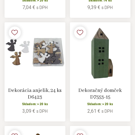
Skladom: > 20 ks
Skladom: 14 ks
7,04 €
9,39 €
s DPH
s DPH
Dekorácia anjelik, 24 ks
Dekoračný domček
D6423
D7553-15
Skladom: > 20 ks
Skladom: > 20 ks
3,09 €
2,61 €
s DPH
s DPH