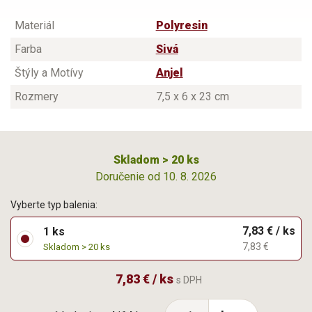
Materiál
Polyresin
Farba
Sivá
Štýly a Motívy
Anjel
Rozmery
7,5 x 6 x 23 cm
Skladom > 20 ks
Doručenie od 10. 8. 2026
Vyberte typ balenia:
7,83 € / ks
1 ks
7,83 €
Skladom > 20 ks
7,83 € / ks
s DPH