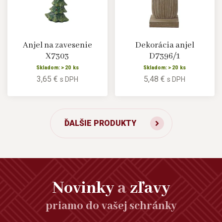
Anjel na zavesenie
Dekorácia anjel
X7303
D7396/1
Skladom: > 20 ks
Skladom: > 20 ks
3,65 €
5,48 €
s DPH
s DPH
ĎALŠIE PRODUKTY
Novinky
a
zľavy
priamo do vašej schránky