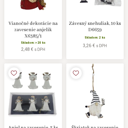
Vianočné dekorácie na
Závesný snehuliak, 10 ks
zavesenie anjelik
D6659
X6385/1
Skladom: 2 ks
Skladom: > 20 ks
3,26 €
s DPH
2,48 €
s DPH
Anjel na zavesenie, 3 ks
Škriatok na zavesenie