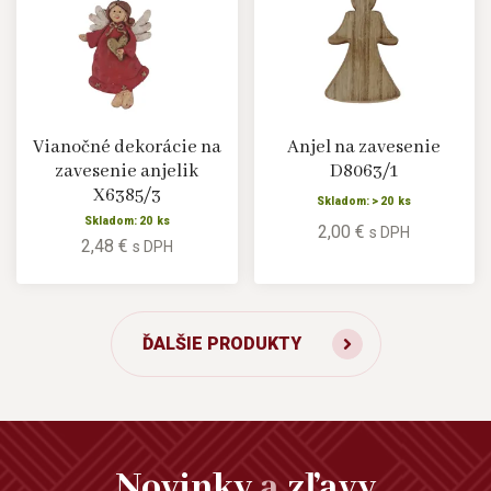
Vianočné dekorácie na
Anjel na zavesenie
zavesenie anjelik
D8063/1
X6385/3
Skladom: > 20 ks
Skladom: 20 ks
2,00 €
s DPH
2,48 €
s DPH
ĎALŠIE PRODUKTY
Novinky
a
zľavy