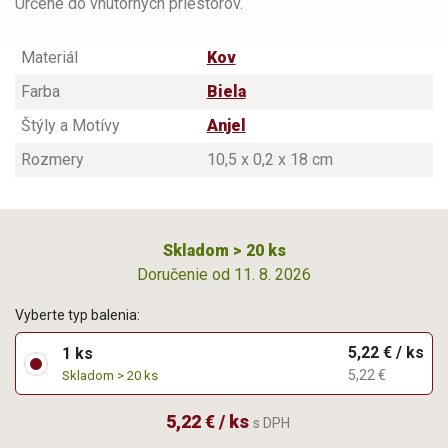
Určené do vnútorných priestorov.
Materiál
Kov
Farba
Biela
Štýly a Motívy
Anjel
Rozmery
10,5 x 0,2 x 18 cm
Skladom > 20 ks
Doručenie od 11. 8. 2026
Vyberte typ balenia:
5,22 € / ks
1 ks
5,22 €
Skladom > 20 ks
5,22 € / ks
s DPH