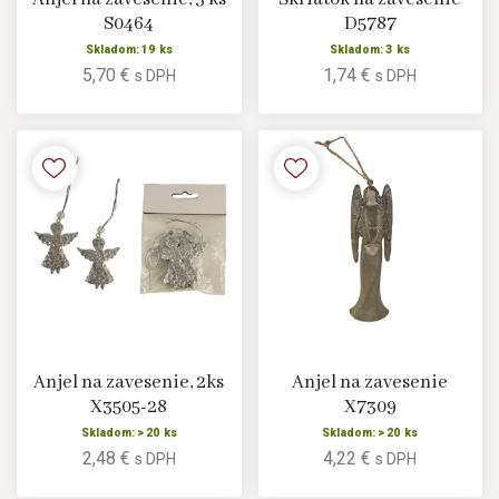
S0464
D5787
Skladom: 19 ks
Skladom: 3 ks
5,70 €
1,74 €
s DPH
s DPH
Anjel na zavesenie, 2ks
Anjel na zavesenie
X3505-28
X7309
Skladom: > 20 ks
Skladom: > 20 ks
2,48 €
4,22 €
s DPH
s DPH